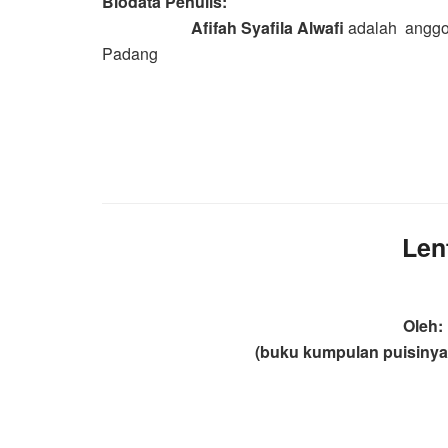
Biodata Penulis:
Afifah Syafila Alwafi
adalah
anggo
Padang
Len
Oleh
:
(buku kumpulan puisiny