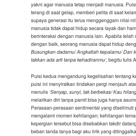
yakni agar manusia tetap menjadi manusia. Puis
terang di saat gelap, memberi pelita di saat kel
supaya generasi itu terus menggenggam nilai-ni
manusia tidak dapat hidup secara layak dan har
berinteraksi dengan manusia lain. Apabila tela
dengan baik, seorang manusia dapat hidup deng
Busungkan dadamu/ Angkatlah kepalamu/ Dan kep
takkan ada arti tanpa kehadiranmu’,
begitu tulis A
Puisi kedua mengandung kegelisahan tentang keh
puisi ini menyiratkan tindakan pergi menjauh at
menulis
‘Senyap, sunyi, tak berbekas/ Kau hilang
melarikan diri tanpa pamit bisa juga hanya asums
Perasaan-perasaan sentimental yang diselimuti p
mengalami momen kehilangan; kehilangan teman
kepergian tersebut bisa disebabkan takdir data
beban tanda tanya bagi aku lirik yang ditinggal