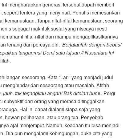
i ini mengharapkan generasi tersebut dapat memberi
am, seperti lentera yang menyinari. Penulis memesankan
lai kemanusiaan. Tanpa nilai-nilai kemanusiaan, seorang
monis sebagai makhluk sosial yang niscaya mesti
h memahami nilai-nilai dan mampu mengaplikasikannya
an tenang dan percaya diri.
‘Berjalanlah dengan bebas/
alkan tanganmu/ Demi satu tujuan // Nusantara ini
fifah.
ilangan seseorang. Kata “Lari” yang menjadi judul
au menghindar dari seseorang atau masalah. Afifah
, jauh, tak terjangkau angan/ Bak ditelan bumi’.
Pergi
i subyektif dari orang yang merasa ditinggalkan.
raduga. Hal ini dapat dialami siapa saja yang
, hewan peliharaan, atau orang tua. Penyebab
ngnya ajal menjemput. Namun, keadaan itu bisa menjadi
kan. Dia pun mengalami kebingungan, duka cita yang