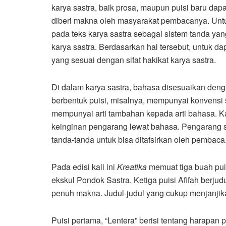
karya sastra, baik prosa, maupun puisi baru dap
diberi makna oleh masyarakat pembacanya. Untu
pada teks karya sastra sebagai sistem tanda ya
karya sastra. Berdasarkan hal tersebut, untuk d
yang sesuai dengan sifat hakikat karya sastra.
Di dalam karya sastra, bahasa disesuaikan deng
berbentuk puisi, misalnya, mempunyai konvensi
mempunyai arti tambahan kepada arti bahasa. Ka
keinginan pengarang lewat bahasa. Pengarang 
tanda-tanda untuk bisa ditafsirkan oleh pembaca
Pada edisi kali ini
Kreatika
memuat tiga buah puis
ekskul Pondok Sastra. Ketiga puisi Afifah berjud
penuh makna. Judul-judul yang cukup menjanjik
Puisi pertama, “Lentera” berisi tentang harap