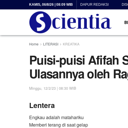
KAMIS, 06/8/26 | 08:09 WIB
DAPUR REDAKSI
DI
B
Home
LITERASI
KREATIKA
Puisi-puisi Afifah 
Ulasannya oleh Ra
Minggu, 12/2/23 | 08:30 WIB
Lentera
Engkau adalah matahariku
Memberi terang di saat gelap