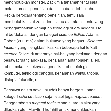
menghidupkan monster. Zat kimia tanaman tentu saja
melalui proses penelitian dan uji coba terlebih dahulu.
Ketika berbicara tentang penelitian, tentu saja
membutuhkan zat-zat tertentu atau alat-alat tertentu yang
menggambarkan kemajuan teknologi di era modern. Hal
ini berdekatan dengan kategori
science fiction.
Adams
Robert (2000:15) dalam bukunya yang berjudul
Science
Fiction
yang mengklasifikasikan beberapa hal terkait
science fiction,
di antaranya hal-hal yang berkaitan dengan
pesawat ruang angkasa, perjalanan antar planet, alien,
robot mekanik, rekayasa genetika, robot biologis,
komputer, teknologi canggih, perjalanan waktu, utopia,
distopia futuristic, dll.
Peristiwa dalam novel ini tidak hanya bergerak pada
kategori
science fiction
saja, tetapi juga
magical realism.
Penggambaran
magical realism
hadir karena aksi yang
dilaukan oleh Marylin Thornhill untuk menghidupkan