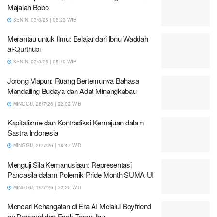
Majalah Bobo
SENIN, 03/8/26 | 05:23 WIB
Merantau untuk Ilmu: Belajar dari Ibnu Waddah
al-Qurthubi
SENIN, 03/8/26 | 05:10 WIB
Jorong Mapun: Ruang Bertemunya Bahasa
Mandailing Budaya dan Adat Minangkabau
MINGGU, 26/7/26 | 22:02 WIB
Kapitalisme dan Kontradiksi Kemajuan dalam
Sastra Indonesia
MINGGU, 26/7/26 | 18:47 WIB
Menguji Sila Kemanusiaan: Representasi
Pancasila dalam Polemik Pride Month SUMA UI
MINGGU, 19/7/26 | 22:26 WIB
Mencari Kehangatan di Era AI Melalui Boyfriend
on Demand dan Esok Tanpa Ibu