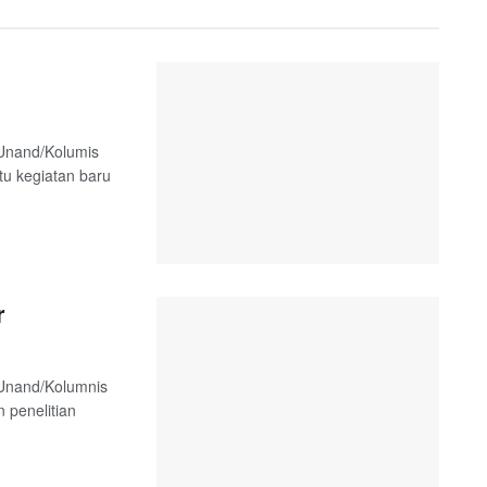
 Unand/Kolumis
tu kegiatan baru
r
 Unand/Kolumnis
 penelitian