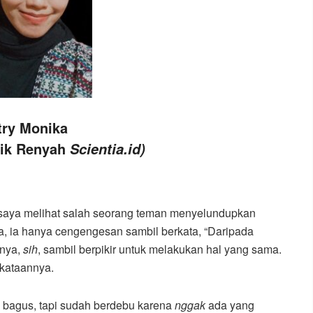
try Monika
rik Renyah
Scientia.id)
, saya melihat salah seorang teman menyelundupkan
, ia hanya cengengesan sambil berkata, “Daripada
rnya,
sih
, sambil berpikir untuk melakukan hal yang sama.
rkataannya.
ku bagus, tapi sudah berdebu karena
nggak
ada yang