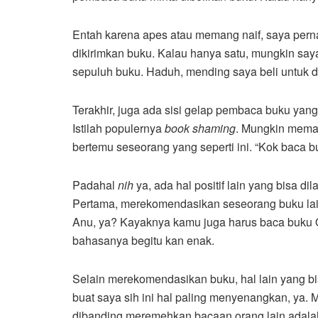
Entah karena apes atau memang naif, saya perna
dikirimkan buku. Kalau hanya satu, mungkin saya
sepuluh buku. Haduh, mending saya beli untuk di
Terakhir, juga ada sisi gelap pembaca buku yang
Istilah populernya
book shaming
. Mungkin meman
bertemu seseorang yang seperti ini. “Kok baca b
Padahal
nih
ya, ada hal positif lain yang bisa 
Pertama, merekomendasikan seseorang buku lai
Anu, ya? Kayaknya kamu juga harus baca buku
bahasanya begitu kan enak.
Selain merekomendasikan buku, hal lain yang b
buat saya sih ini hal paling menyenangkan, ya. 
dibanding meremehkan bacaan orang lain adalah