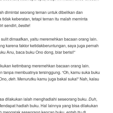
h dimintai seorang teman untuk dibelikan dan
 tidak keberatan, tetapi teman itu malah meminta
ri sendiri,
bestie
!
 sulit dimaafkan, yaitu meremehkan bacaan orang lain.
g karena faktor ketidakberuntungan, saya juga pernah
uku Anu, baca buku Ono dong, biar berisi!”
dilakukan ketimbang meremehkan bacaan orang lain.
n tanpa membuatnya tersinggung. “Oh, kamu suka buku
 Ono,
deh
. Menurutku kamu juga bakal suka!” Nah, kalau
isa dilakukan ialah menghadiahi seseorang buku.
Duh
,
Mendapat hadiah buku. Hal lainnya yang bisa dilakukan
 mengajak seseorang kencan buku, entah itu di