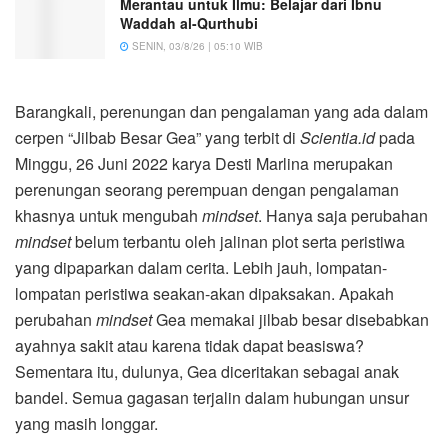
Merantau untuk Ilmu: Belajar dari Ibnu
Waddah al-Qurthubi
SENIN, 03/8/26 | 05:10 WIB
Barangkali, perenungan dan pengalaman yang ada dalam
cerpen “Jilbab Besar Gea” yang terbit di
Scientia.id
pada
Minggu, 26 Juni 2022 karya Desti Marlina merupakan
perenungan seorang perempuan dengan pengalaman
khasnya untuk mengubah
mindset
. Hanya saja perubahan
mindset
belum terbantu oleh jalinan plot serta peristiwa
yang dipaparkan dalam cerita. Lebih jauh, lompatan-
lompatan peristiwa seakan-akan dipaksakan. Apakah
perubahan
mindset
Gea memakai jilbab besar disebabkan
ayahnya sakit atau karena tidak dapat beasiswa?
Sementara itu, dulunya, Gea diceritakan sebagai anak
bandel. Semua gagasan terjalin dalam hubungan unsur
yang masih longgar.