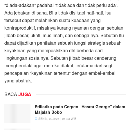
“diada-adakan” padahal “tidak ada dan tidak perlu ada”.
Ada jebakan di sana. Bila tidak disikapi hati-hati, isu
tersebut dapat melahirkan suatu keadaan yang
kontraproduktif, misalnya kurang nyaman dengan sebutan
jilbab besar, ukhti, muslimah, dan sebagainya. Sebutan itu
dapat dijadikan penilaian sebuah fungsi strategis sebuah
keyakinan yang memposisikan diri berbeda dari
lingkungan sosialnya. Sebutan jilbab besar cenderung
menghendaki agar mereka diakui, terutama dari segi
pencapaian “keyakinan tertentu” dengan embel-embel
yang abstrak.
BACA
JUGA
Stilistika pada Cerpen “Hasrat George” dalam
Majalah Bobo
SENIN, 03/8/26 | 05:23 WIB