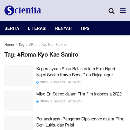
BERITA
LITERASI
RENYAH
TIPS
Home
Tag
#Roma Kyo Kae Saniro
Tag:
#Roma Kyo Kae Saniro
Kepercayaan Suku Batak dalam Film Ngeri-
Ngeri Sedap Karya Bene Dion Rajagukguk
MINGGU, 30/10/22 | 08:04 WIB
Mise En Scene dalam Film-film Indonesia 2022
MINGGU, 16/10/22 | 07:00 WIB
Penangkapan Pangeran Diponegoro dalam Film,
Seni Lukis, dan Puisi