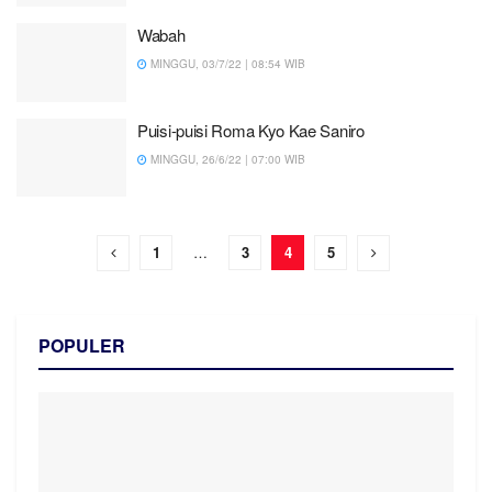
Wabah
MINGGU, 03/7/22 | 08:54 WIB
Puisi-puisi Roma Kyo Kae Saniro
MINGGU, 26/6/22 | 07:00 WIB
1
…
3
4
5
POPULER