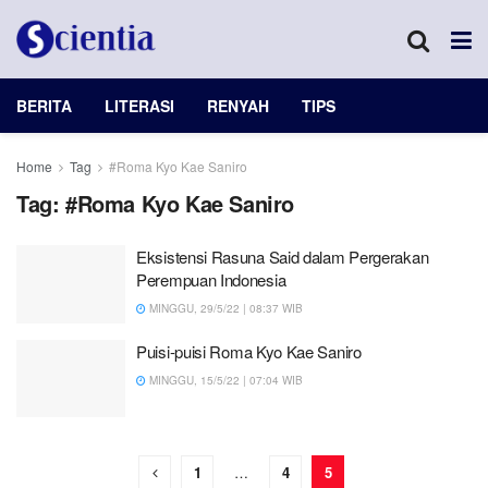
BERITA
LITERASI
RENYAH
TIPS
Home
Tag
#Roma Kyo Kae Saniro
Tag:
#Roma Kyo Kae Saniro
Eksistensi Rasuna Said dalam Pergerakan
Perempuan Indonesia
MINGGU, 29/5/22 | 08:37 WIB
Puisi-puisi Roma Kyo Kae Saniro
MINGGU, 15/5/22 | 07:04 WIB
1
…
4
5