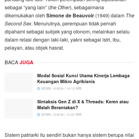
sebagai “yang lain” (
the Other
), sebagaimana
dikemukakan oleh
Simone de Beauvoir
(1949) dalam
The
Second Sex
. Menurutnya, perempuan tidak pernah
dipahami sebagai subjek yang otonom, melainkan selalu
dalam relasi dengan laki-laki, yakni sebagai istri, ibu,
pelayan, atau objek hasrat.
BACA
JUGA
Modal Sosial Kunci Utama Kinerja Lembaga
Keuangan Mikro Agribisnis
SENIN, 10/8/26 | 16:12 WIB
Sintaksis Gen Z di X & Threads: Keren atau
Malah Berantakan?
SENIN, 10/8/26 | 10:24 WIB
Sistem patriarki itu sendiri bukan hanya sistem berupa nilai