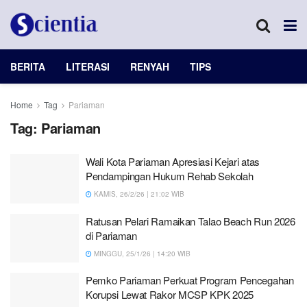
BERITA
LITERASI
RENYAH
TIPS
Home
Tag
Pariaman
Tag:
Pariaman
Wali Kota Pariaman Apresiasi Kejari atas
Pendampingan Hukum Rehab Sekolah
KAMIS, 26/2/26 | 21:02 WIB
Ratusan Pelari Ramaikan Talao Beach Run 2026
di Pariaman
MINGGU, 25/1/26 | 14:20 WIB
Pemko Pariaman Perkuat Program Pencegahan
Korupsi Lewat Rakor MCSP KPK 2025