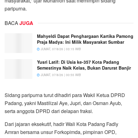
masyarakat,” ujar Muharlion saat memimpin sidang
paripurna.
BACA
JUGA
Mahyeldi Dapat Penghargaan Kartika Pamong
Praja Madya: Ini Milik Masyarakat Sumbar
JUMAT, 07/8/26 | 03:15 WIB
Yusri Latif: Di Usia ke-357 Kota Padang
Semestinya Naik Kelas, Bukan Darurat Banjir
JUMAT, 07/8/26 | 00:55 WIB
Sidang paripurna turut dihadiri para Wakil Ketua DPRD
Padang, yakni Mastilizal Aye, Jupri, dan Osman Ayub,
serta anggota DPRD dari delapan fraksi.
Dari jajaran eksekutif, hadir Wali Kota Padang Fadly
Amran bersama unsur Forkopimda, pimpinan OPD,