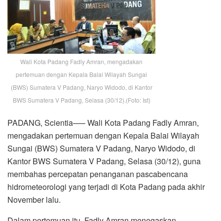
Wali Kota Padang Fadly Amran, mengadakan
pertemuan dengan Kepala Balai Wilayah Sungai
(BWS) Sumatera V Padang, Naryo Widodo, di Kantor
BWS Sumatera V Padang, Selasa (30/12).(Foto: Ist)
PADANG, Scientia—– Wali Kota Padang Fadly Amran,
mengadakan pertemuan dengan Kepala Balai Wilayah
Sungai (BWS) Sumatera V Padang, Naryo Widodo, di
Kantor BWS Sumatera V Padang, Selasa (30/12), guna
membahas percepatan penanganan pascabencana
hidrometeorologi yang terjadi di Kota Padang pada akhir
November lalu.
Dalam pertemuan itu, Fadly Amran menegaskan