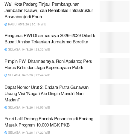
Wali Kota Padang Tinjau Pembangunan
Jembatan Kalawi, dan Rehabilitasi Infrastruktur
Pascabanjir di Pauh
RABU, 05/8/26 | 20:19 WIB
Pengurus PWI Dharmasraya 2026–2029 Dilantik,
Bupati Annisa Tekankan Jurnalisme Beretika
SELASA, 04/8/26 | 23:32 WIB
Pimpin PWI Dharmasraya, Roni Aprianto; Pers
Harus Kritis dan Jaga Kepercayaan Publik
SELASA, 04/8/26 | 22:44 WIB
Dapat Nomor Urut 2, Endara Putra Gunawan
Usung Visi “Nagari Aie Dingin Mandiri Nan
Madani”
SELASA, 04/8/26 | 19:55 WIB
Yusri Latif Dorong Pondok Pesantren di Padang
Masuk Program 10.000 MCK PKB
SELASA, 04/8/26 | 17:22 WIB