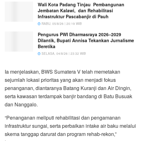
Wali Kota Padang Tinjau Pembangunan
Jembatan Kalawi, dan Rehabilitasi
Infrastruktur Pascabanjir di Pauh
RABU, 05/8/26 | 20:19 WIB
Pengurus PWI Dharmasraya 2026–2029
Dilantik, Bupati Annisa Tekankan Jurnalisme
Beretika
SELASA, 04/8/26 | 23:32 WIB
Ia menjelaskan, BWS Sumatera V telah memetakan
sejumlah lokasi prioritas yang akan menjadi fokus
penanganan, diantaranya Batang Kuranji dan Air Dingin,
serta kawasan terdampak banjir bandang di Batu Busuak
dan Nanggalo.
“Penanganan meliputi rehabilitasi dan pengamanan
infrastruktur sungai, serta perbaikan intake air baku melalui
skema tanggap darurat dan program rehab-rekon,”