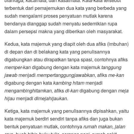
olahraga, kacamata,
dan
kasatmata.
Kata-kata tersebut
terbentuk dari pemajemukan dua kata yang berbeda yang
sudah mengalami proses penyatuan mutlak karena
bendanya dianggap sudah menyatu sedemikian rupa
dalam persepsi makna yang diberikan oleh masyarakat.
Kedua, kata majemuk yang diapit oleh dua afiks (imbuhan)
di depan dan di belakang kata yang penulisannya
digabungkan atau dirapatkan tanpa spasi, contohnya afiks
memper-kan
digabung dengan kata majemuk
tanggung
jawab
menjadi
mempertanggungjawabkan
, afiks
me-kan
digabung dengan kata
kambing hitam
menjadi
mengambinghitamkan,
afiks
di-kan
digabung dengan
meja
hijau
menjadi
dimejahijaukan.
Ketiga, kata majemuk yang penulisannya dipisahkan, yaitu
kata majemuk berdiri sendiri tanpa afiks dan juga bukan
bentuk penyatuan mutlak, contohnya
rumah makan, jalan