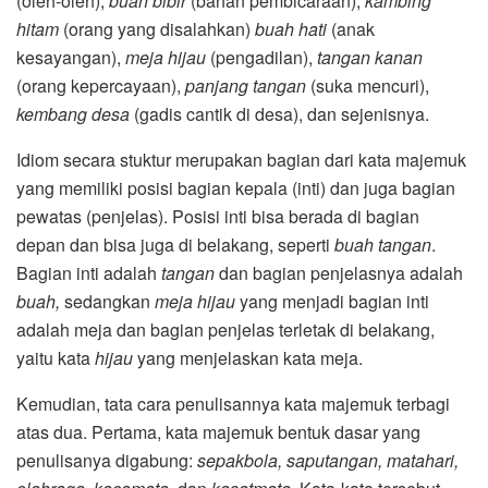
(oleh-oleh),
buah bibir
(bahan pembicaraan),
kambing
hitam
(orang yang disalahkan)
buah hati
(anak
kesayangan),
meja hijau
(pengadilan),
tangan kanan
(orang kepercayaan),
panjang tangan
(suka mencuri),
kembang desa
(gadis cantik di desa), dan sejenisnya.
Idiom secara stuktur merupakan bagian dari kata majemuk
yang memiliki posisi bagian kepala (inti) dan juga bagian
pewatas (penjelas). Posisi inti bisa berada di bagian
depan dan bisa juga di belakang, seperti
buah tangan
.
Bagian inti adalah
tangan
dan bagian penjelasnya adalah
buah,
sedangkan
meja hijau
yang menjadi bagian inti
adalah meja dan bagian penjelas terletak di belakang,
yaitu kata
hijau
yang menjelaskan kata meja.
Kemudian, tata cara penulisannya kata majemuk terbagi
atas dua. Pertama, kata majemuk bentuk dasar yang
penulisanya digabung:
sepakbola, saputangan, matahari,