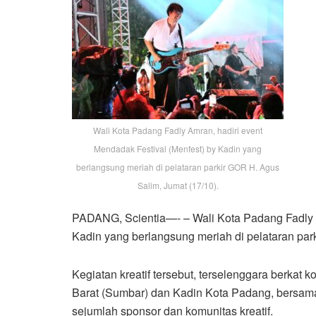
Wali Kota Padang Fadly Amran, hadiri event
Mendadak Festival (Menfest) by Kadin yang
berlangsung meriah di pelataran parkir GOR H. Agus
Salim, Jumat (17/10).
PADANG, Scientia—- – Wali Kota Padang Fadly A
Kadin yang berlangsung meriah di pelataran par
Kegiatan kreatif tersebut, terselenggara berkat
Barat (Sumbar) dan Kadin Kota Padang, bersama
sejumlah sponsor dan komunitas kreatif.