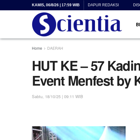
KAMIS, 06/8/26 | 17:59 WIB
DAPUR REDAKSI
DI
B
Home
DAERAH
HUT KE – 57 Kadin
Event Menfest by 
Sabtu, 18/10/25 | 09:11 WIB