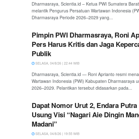
Dharmasraya, Scientia.id – Ketua PWI Sumatera Barat
melantik Pengurus Persatuan Wartawan Indonesia (P
Dharmasraya Periode 2026–2029 yang...
Pimpin PWI Dharmasraya, Roni Ap
Pers Harus Kritis dan Jaga Keper
Publik
SELASA, 04/8/26 | 22:44 WIB
Dharmasraya, Scientia.id — Roni Aprianto resmi men
Wartawan Indonesia (PWI) Kabupaten Dharmasraya un
2026–2029. Pelantikan tersebut didasarkan pada...
Dapat Nomor Urut 2, Endara Putr
Usung Visi “Nagari Aie Dingin Man
Madani”
SELASA, 04/8/26 | 19:55 WIB