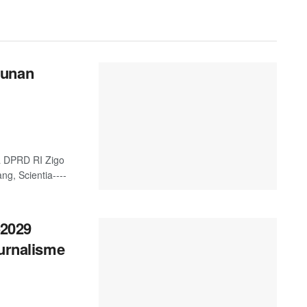
gunan
a DPRD RI Zigo
g, Scientia----
2029
Jurnalisme