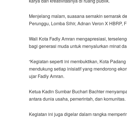
karya dan kreativitasnya di ruang publik.
Menjelang malam, suasana semakin semarak den
Perunggu, Lomba Sihir, Adnan Veron X HBRP, Feel
Wali Kota Fadly Amran mengapresiasi, terseleng
bagi generasi muda untuk menyalurkan minat dan 
“Kegiatan seperti ini membuktikan, Kota Padang 
mendukung setiap inisiatif yang mendorong eko
ujar Fadly Amran.
Ketua Kadin Sumbar Buchari Bachter menyampai
antara dunia usaha, pemerintah, dan komunitas.
Kegiatan ini juga digelar dalam rangka memperi