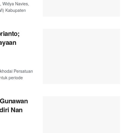
, Widya Navies,
WI) Kabupaten
rianto;
cayaan
akhodai Persatuan
tuk periode
a Gunawan
diri Nan