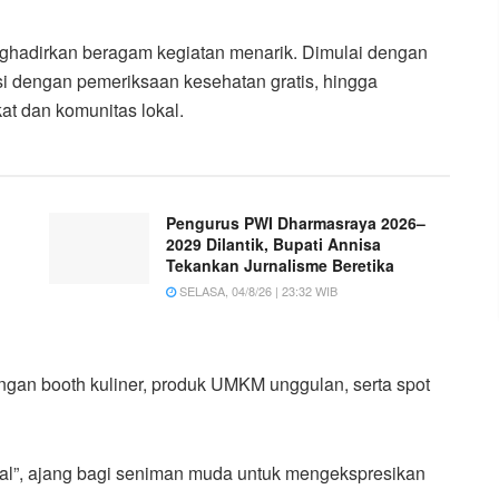
enghadirkan beragam kegiatan menarik. Dimulai dengan
si dengan pemeriksaan kesehatan gratis, hingga
at dan komunitas lokal.
Pengurus PWI Dharmasraya 2026–
2029 Dilantik, Bupati Annisa
Tekankan Jurnalisme Beretika
SELASA, 04/8/26 | 23:32 WIB
engan booth kuliner, produk UMKM unggulan, serta spot
ral”, ajang bagi seniman muda untuk mengekspresikan