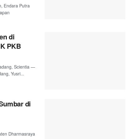
n, Endara Putra
hapan
en di
CK PKB
adang, Scientia —
ng, Yusri...
 Sumbar di
paten Dharmasraya