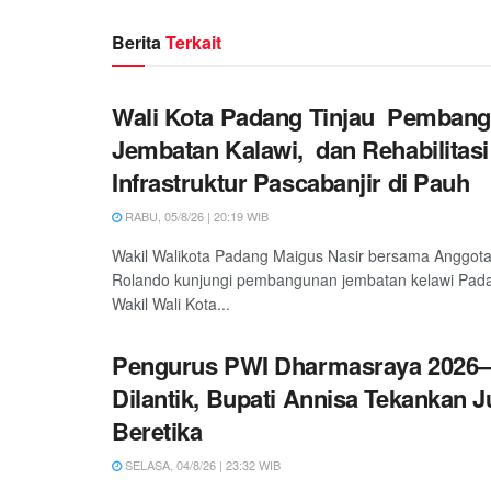
Berita
Terkait
Wali Kota Padang Tinjau Pemban
Jembatan Kalawi, dan Rehabilitasi
Infrastruktur Pascabanjir di Pauh
RABU, 05/8/26 | 20:19 WIB
Wakil Walikota Padang Maigus Nasir bersama Anggot
Rolando kunjungi pembangunan jembatan kelawi Padan
Wakil Wali Kota...
Pengurus PWI Dharmasraya 2026–
Dilantik, Bupati Annisa Tekankan 
Beretika
SELASA, 04/8/26 | 23:32 WIB