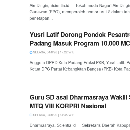
Aie Dingin, Scientia.id – Tokoh muda Nagari Aie Dingi
Gunawan (EPG), memperoleh nomor urut 2 dalam ta
penetapan...
Yusri Latif Dorong Pondok Pesantr
Padang Masuk Program 10.000 M
SELASA, 04/8/26 | 17:22 WIB
Anggota DPRD Kota Padang Fraksi PKB, Yusri Latif. P
Ketua DPC Partai Kebangkitan Bangsa (PKB) Kota Pada
Guru SD asal Dharmasraya Wakili
MTQ VIII KORPRI Nasional
SELASA, 04/8/26 | 14:45 WIB
Dharmasraya, Scientia.id — Sekretaris Daerah Kabu