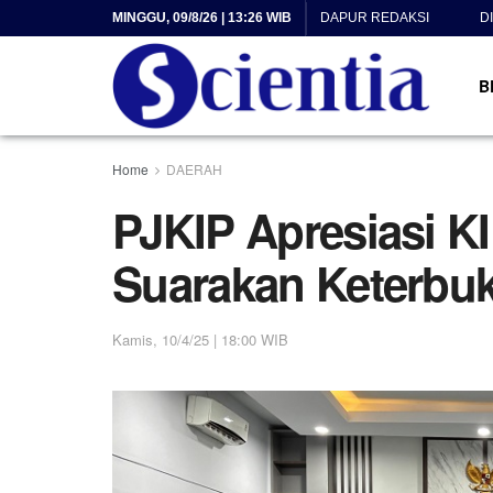
MINGGU, 09/8/26 | 13:26 WIB
DAPUR REDAKSI
D
B
Home
DAERAH
PJKIP Apresiasi K
Suarakan Keterbuk
Kamis, 10/4/25 | 18:00 WIB