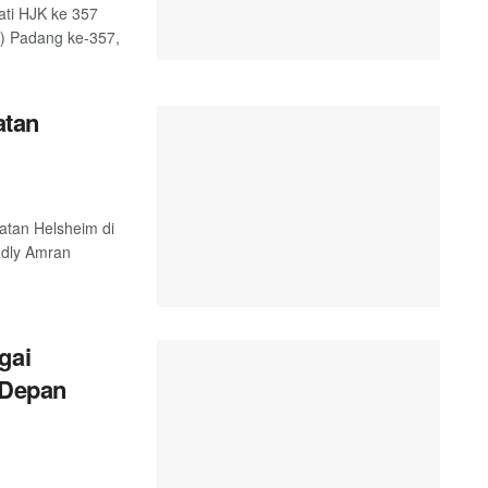
ati HJK ke 357
K) Padang ke-357,
atan
atan Helsheim di
adly Amran
gai
 Depan