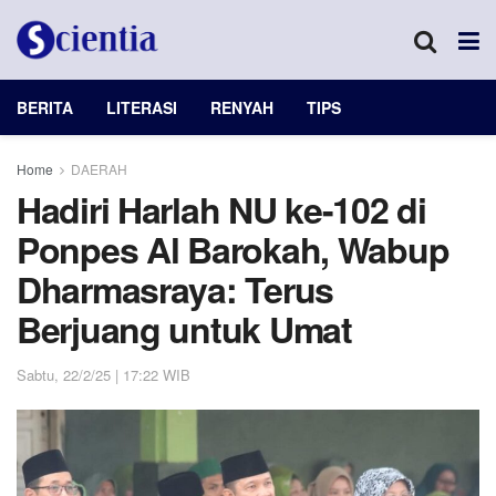
BERITA
LITERASI
RENYAH
TIPS
Home
DAERAH
Hadiri Harlah NU ke-102 di
Ponpes Al Barokah, Wabup
Dharmasraya: Terus
Berjuang untuk Umat
Sabtu, 22/2/25 | 17:22 WIB