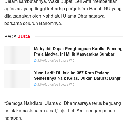
Dalam sambutannya, Wakil Bupati Leli Arni memberikan
apresiasi yang tinggi terhadap pergelaran Harlah NU yang
dilaksanakan oleh Nahdlatul Ulama Dharmasraya
bersama seluruh Banomnya.
BACA
JUGA
Mahyeldi Dapat Penghargaan Kartika Pamong
Praja Madya: Ini Milik Masyarakat Sumbar
JUMAT, 07/8/26 | 03:15 WIB
Yusri Latif: Di Usia ke-357 Kota Padang
Semestinya Naik Kelas, Bukan Darurat Banjir
JUMAT, 07/8/26 | 00:55 WIB
“Semoga Nahdlatul Ulama di Dharmasraya terus berjuang
untuk kemaslahatan umat,” ujar Leli Arni dengan penuh
harapan.