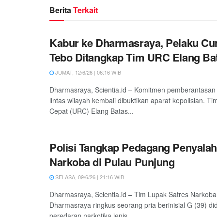
Berita
Terkait
Kabur ke Dharmasraya, Pelaku C
Tebo Ditangkap Tim URC Elang Ba
JUMAT, 12/6/26 | 06:16 WIB
Dharmasraya, Scientia.id – Komitmen pemberantasan t
lintas wilayah kembali dibuktikan aparat kepolisian. Ti
Cepat (URC) Elang Batas...
Polisi Tangkap Pedagang Penyala
Narkoba di Pulau Punjung
SELASA, 09/6/26 | 21:16 WIB
Dharmasraya, Scientia.id – Tim Lupak Satres Narkoba
Dharmasraya ringkus seorang pria berinisial G (39) did
peredaran narkotika jenis...