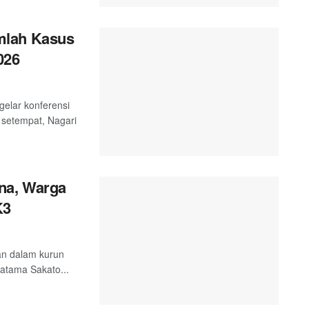
mlah Kasus
026
elar konferensi
 setempat, Nagari
na, Warga
K3
an dalam kurun
ratama Sakato...