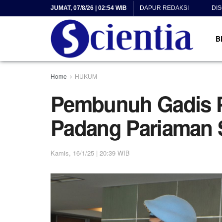
JUMAT, 07/8/26 | 02:54 WIB
DAPUR REDAKSI
DI
B
Home
HUKUM
Pembunuh Gadis P
Padang Pariaman 
Kamis, 16/1/25 | 20:39 WIB