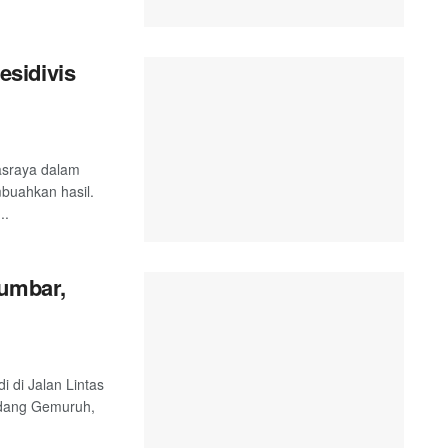
sidivis
asraya dalam
buahkan hasil.
..
Sumbar,
i di Jalan Lintas
adang Gemuruh,