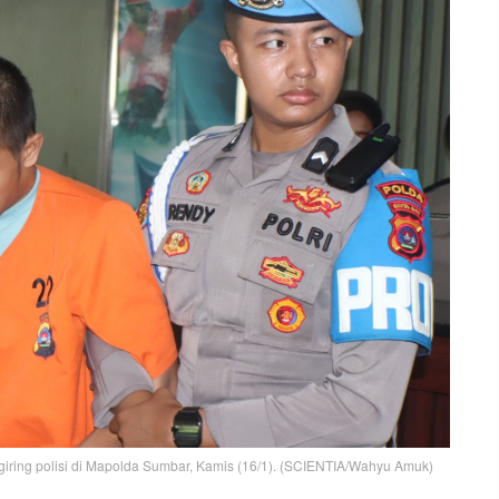
igiring polisi di Mapolda Sumbar, Kamis (16/1). (SCIENTIA/Wahyu Amuk)