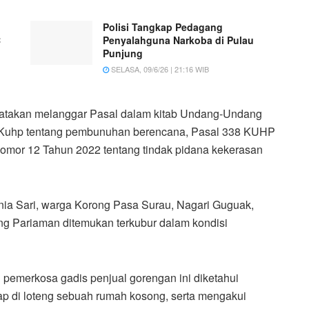
Polisi Tangkap Pedagang
C
Penyalahguna Narkoba di Pulau
Punjung
SELASA, 09/6/26 | 21:16 WIB
nyatakan melanggar Pasal dalam kitab Undang-Undang
 Kuhp tentang pembunuhan berencana, Pasal 338 KUHP
mor 12 Tahun 2022 tentang tindak pidana kekerasan
rnia Sari, warga Korong Pasa Surau, Nagari Guguak,
 Pariaman ditemukan terkubur dalam kondisi
pemerkosa gadis penjual gorengan ini diketahui
ap di loteng sebuah rumah kosong, serta mengakui