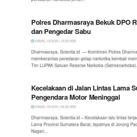
Polres Dharmasraya Bekuk DPO Re
dan Pengedar Sabu
KAMIS, 12/3/26 | 13:53 WIB
Dharmasraya, Scientia.id — Komitmen Polres Dharm
memberantas peredaran gelap narkotika kembali mem
Tim LUPAK Satuan Reserse Narkoba (Satresnarkoba).
Kecelakaan di Jalan Lintas Lama 
Pengendara Motor Meninggal
KAMIS, 05/3/26 | 06:32 WIB
Dharmasraya, Scientia.id – Kecelakaan lalu lintas terjad
Lama Provinsi Sumatera Barat, tepatnya di Jorong P
Nagari...