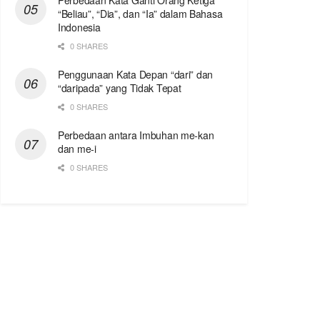
Perbedaan Kata Ganti Orang Ketiga
“Beliau”, “Dia”, dan “Ia” dalam Bahasa
Indonesia
0 SHARES
Penggunaan Kata Depan “dari” dan
“daripada” yang Tidak Tepat
0 SHARES
Perbedaan antara Imbuhan me-kan
dan me-i
0 SHARES