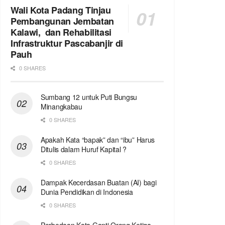
Wali Kota Padang Tinjau
Pembangunan Jembatan
Kalawi, dan Rehabilitasi
Infrastruktur Pascabanjir di
Pauh
0 SHARES
Sumbang 12 untuk Puti Bungsu
Minangkabau
0 SHARES
Apakah Kata “bapak” dan “ibu” Harus
Ditulis dalam Huruf Kapital ?
0 SHARES
Dampak Kecerdasan Buatan (AI) bagi
Dunia Pendidikan di Indonesia
0 SHARES