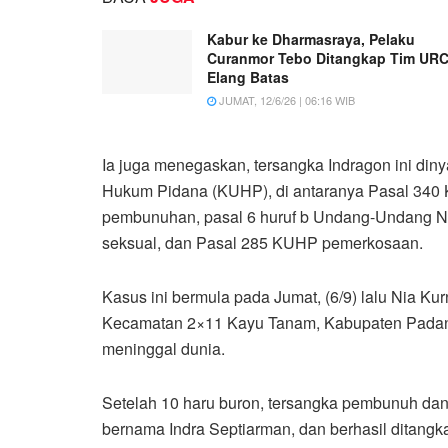
Kabur ke Dharmasraya, Pelaku
Curanmor Tebo Ditangkap Tim UR
Elang Batas
JUMAT, 12/6/26 | 06:16 WIB
Ia juga menegaskan, tersangka Indragon ini di
Hukum Pidana (KUHP), di antaranya Pasal 340
pembunuhan, pasal 6 huruf b Undang-Undang No
seksual, dan Pasal 285 KUHP pemerkosaan.
Kasus ini bermula pada Jumat, (6/9) lalu Nia Ku
Kecamatan 2×11 Kayu Tanam, Kabupaten Padang
meninggal dunia.
Setelah 10 haru buron, tersangka pembunuh dan 
bernama Indra Septiarman, dan berhasil ditangk