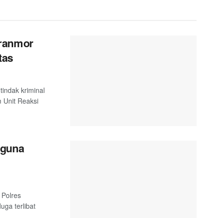
uranmor
tas
indak kriminal
m Unit Reaksi
hguna
 Polres
uga terlibat