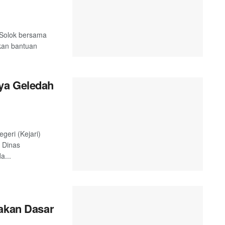
 Solok bersama
kan bantuan
ya Geledah
geri (Kejari)
 Dinas
a...
yakan Dasar