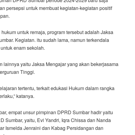
pinan DPRD Sumbar periode 2024-2029 baru saja
 persepsi untuk membuat kegiatan-kegiatan positif
epan.
i hukum untuk remaja, program tersebut adalah Jaksa
umbar. Kegiatan. itu sudah lama, namun terkendala
 untuk enam sekolah.
 lainnya yaitu Jaksa Mengajar yang akan bekerjasama
erguruan Tinggi.
lajaran tertentu, terkait edukasi Hukum dalam rangka
rlaku,” katanya.
bar, empat unsur pimpinan DPRD Sumbar hadir yaitu
Sumbar, yaitu, Evi Yandri, Iqra Chissa dan Nanda
r Ismelda Jenraini dan Kabag Persidangan dan