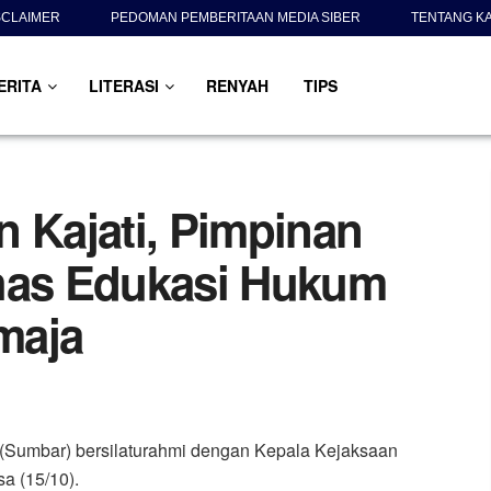
SCLAIMER
PEDOMAN PEMBERITAAN MEDIA SIBER
TENTANG K
ERITA
LITERASI
RENYAH
TIPS
n Kajati, Pimpinan
as Edukasi Hukum
maja
(Sumbar) bersilaturahmi dengan Kepala Kejaksaan
a (15/10).