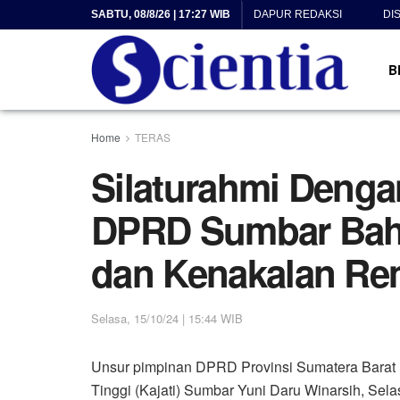
SABTU, 08/8/26 | 17:27 WIB
DAPUR REDAKSI
DI
B
Home
TERAS
Silaturahmi Denga
DPRD Sumbar Bah
dan Kenakalan Re
Selasa, 15/10/24 | 15:44 WIB
Unsur pimpinan DPRD Provinsi Sumatera Barat 
Tinggi (Kajati) Sumbar Yuni Daru Winarsih, Selas