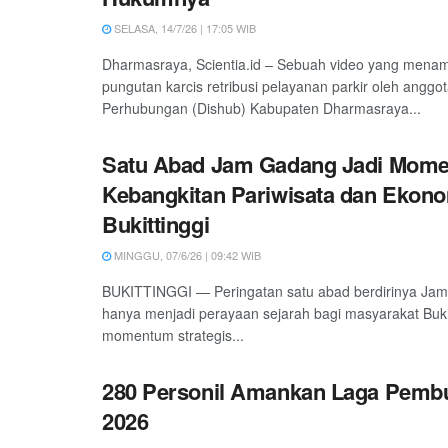
SELASA, 14/7/26 | 17:05 WIB
Dharmasraya, Scientia.id – Sebuah video yang mena
pungutan karcis retribusi pelayanan parkir oleh anggo
Perhubungan (Dishub) Kabupaten Dharmasraya...
Satu Abad Jam Gadang Jadi Mom
Kebangkitan Pariwisata dan Ekono
Bukittinggi
MINGGU, 07/6/26 | 09:42 WIB
BUKITTINGGI — Peringatan satu abad berdirinya Jam
hanya menjadi perayaan sejarah bagi masyarakat Bukitt
momentum strategis...
280 Personil Amankan Laga Pemb
2026