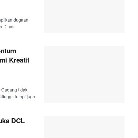
mpilkan dugaan
ta Dinas
entum
mi Kreatif
 Gadang tidak
inggi, tetapi juga
uka DCL