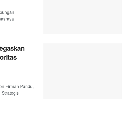
abungan
masraya
Tegaskan
ritas
 Jon Firman Pandu,
Strategis