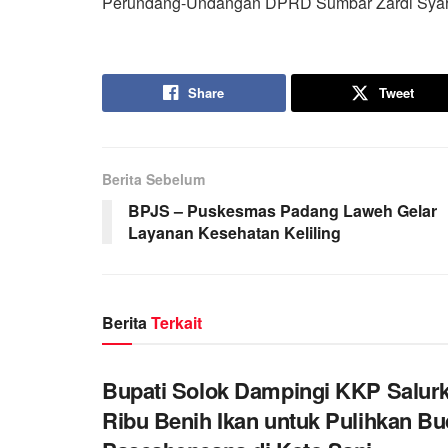
Perundang-Undangan DPRD Sumbar Zardi Syahr
Share
Tweet
Berita Sebelum
BPJS – Puskesmas Padang Laweh Gelar
Layanan Kesehatan Keliling
Berita
Terkait
Bupati Solok Dampingi KKP Salur
Ribu Benih Ikan untuk Pulihkan Bu