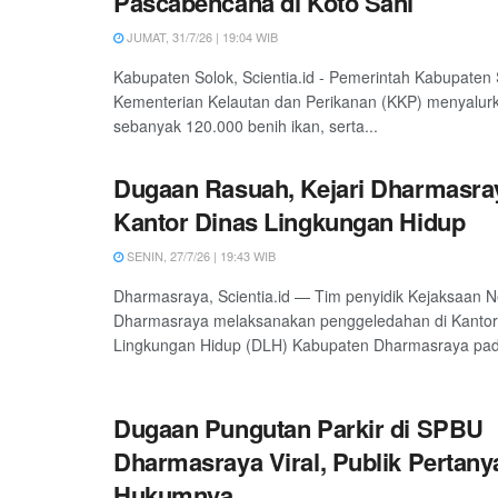
Pascabencana di Koto Sani
JUMAT, 31/7/26 | 19:04 WIB
Kabupaten Solok, Scientia.id - Pemerintah Kabupaten
Kementerian Kelautan dan Perikanan (KKP) menyalur
sebanyak 120.000 benih ikan, serta...
Dugaan Rasuah, Kejari Dharmasra
Kantor Dinas Lingkungan Hidup
SENIN, 27/7/26 | 19:43 WIB
Dharmasraya, Scientia.id — Tim penyidik Kejaksaan Ne
Dharmasraya melaksanakan penggeledahan di Kantor
Lingkungan Hidup (DLH) Kabupaten Dharmasraya pad
Dugaan Pungutan Parkir di SPBU
Dharmasraya Viral, Publik Pertan
Hukumnya