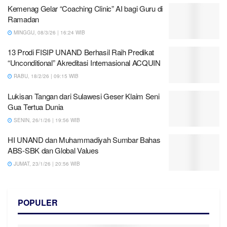
Kemenag Gelar “Coaching Clinic” AI bagi Guru di
Ramadan
MINGGU, 08/3/26 | 16:24 WIB
13 Prodi FISIP UNAND Berhasil Raih Predikat
“Unconditional” Akreditasi Internasional ACQUIN
RABU, 18/2/26 | 09:15 WIB
Lukisan Tangan dari Sulawesi Geser Klaim Seni
Gua Tertua Dunia
SENIN, 26/1/26 | 19:56 WIB
HI UNAND dan Muhammadiyah Sumbar Bahas
ABS-SBK dan Global Values
JUMAT, 23/1/26 | 20:56 WIB
POPULER