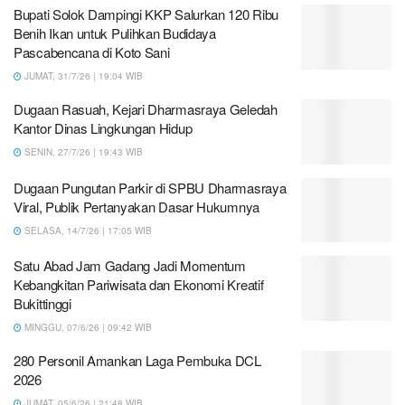
Bupati Solok Dampingi KKP Salurkan 120 Ribu
Benih Ikan untuk Pulihkan Budidaya
Pascabencana di Koto Sani
JUMAT, 31/7/26 | 19:04 WIB
Dugaan Rasuah, Kejari Dharmasraya Geledah
Kantor Dinas Lingkungan Hidup
SENIN, 27/7/26 | 19:43 WIB
Dugaan Pungutan Parkir di SPBU Dharmasraya
Viral, Publik Pertanyakan Dasar Hukumnya
SELASA, 14/7/26 | 17:05 WIB
Satu Abad Jam Gadang Jadi Momentum
Kebangkitan Pariwisata dan Ekonomi Kreatif
Bukittinggi
MINGGU, 07/6/26 | 09:42 WIB
280 Personil Amankan Laga Pembuka DCL
2026
JUMAT, 05/6/26 | 21:48 WIB