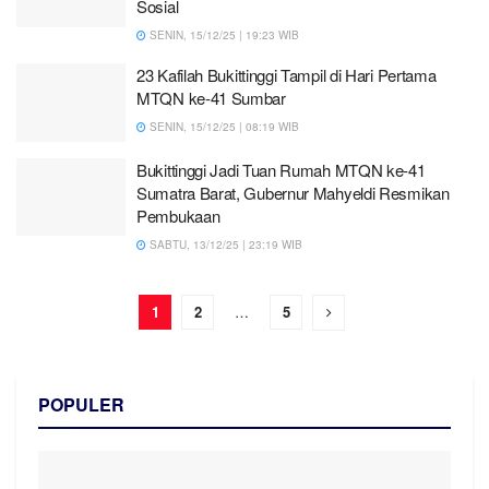
Sosial
SENIN, 15/12/25 | 19:23 WIB
23 Kafilah Bukittinggi Tampil di Hari Pertama
MTQN ke-41 Sumbar
SENIN, 15/12/25 | 08:19 WIB
Bukittinggi Jadi Tuan Rumah MTQN ke-41
Sumatra Barat, Gubernur Mahyeldi Resmikan
Pembukaan
SABTU, 13/12/25 | 23:19 WIB
1
2
…
5
POPULER