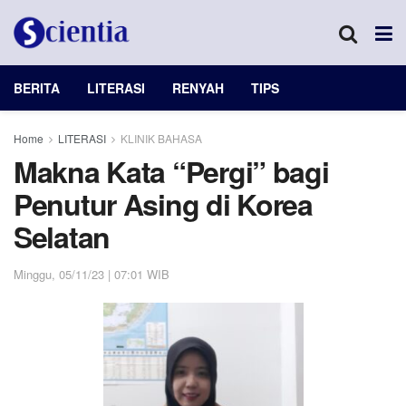
BERITA
LITERASI
RENYAH
TIPS
Home
LITERASI
KLINIK BAHASA
Makna Kata “Pergi” bagi
Penutur Asing di Korea
Selatan
Minggu, 05/11/23 | 07:01 WIB