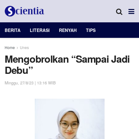
BERITA
LITERASI
RENYAH
TIPS
Home
Unes
Mengobrolkan “Sampai Jadi
Debu”
Minggu, 27/8/23 | 13:16 WIB