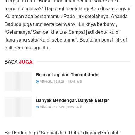
mengalun lirih. “Badai Tuan telah berlalu/ salahkah ku
menuntut mesra?/ Tiap pagi menjelang/ Kau di sampingku/
Ku aman ada bersamamu”. Pada lirik setelahnya, Ananda
Badudu juga turut serta bernyanyi. Liriknya berbunyi,
“Selamanya/ Sampai kita tua/ Sampai jadi debu/ Ku di
liang yang satu/ Ku di sebelahmu”. Begitulah bunyi lirik di
bait pertama lagu itu.
BACA
JUGA
Belajar Lagi dari Tombol Undo
MINGGU, 02/8/26 | 18:43 WIB
Banyak Mendengar, Banyak Belajar
MINGGU, 19/7/26 | 19:50 WIB
Bait kedua lagu “Sampai Jadi Debu” dinyanyikan oleh