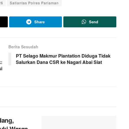
26
Satlantas Polres Pariaman
Share
Send
Berita Sesudah
PT Selago Makmur Plantation Diduga Tidak
:
Salurkan Dana CSR ke Nagari Abai Siat
i
dang,
uki Warga