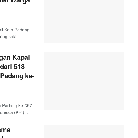
ali Kota Padang
g sakit....
gan Kapal
dari-518
 Padang ke-
) Padang ke-357
nesia (KRI)...
sme