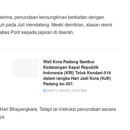
diterima, penundaan kemungkinan berkaitan dengan
uh pada Juli mendatang. Meski demikian, alasan resmi
bes Polri kepada jajaran di daerah.
Wali Kota Padang Sambut
Kedatangan Kapal Republik
Indonesia (KRI) Teluk Kendari-518
dalam rangka Hari Jadi Kota (HJK)
Padang ke-357.
SABTU, 08/8/26 | 05:58 WIB
ari Bhayangkara. Tetapi isi instruksi penundaan secara
ya.