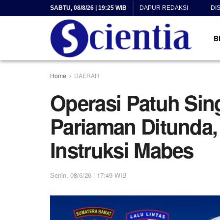
SABTU, 08/8/26 | 19:25 WIB
DAPUR REDAKSI
DI
B
Home
DAERAH
Operasi Patuh Sin
Pariaman Ditunda,
Instruksi Mabes
Senin, 08/6/26 | 17:49 WIB