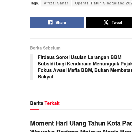
Tags:
Afrizal Sahar
Operasi Patuh Singgalang 20
Share
Tweet
Berita Sebelum
Firdaus Soroti Usulan Larangan BBM
Subsidi bagi Kendaraan Menunggak Pajak
Fokus Awasi Mafia BBM, Bukan Membatas
Rakyat
Berita
Terkait
Moment Hari Ulang Tahun Kota Pa
Wawako Padang Maigus Nasir Bes