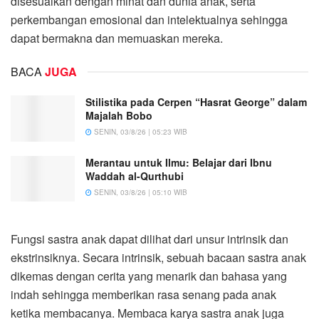
disesuaikan dengan minat dan dunia anak, serta
perkembangan emosional dan intelektualnya sehingga
dapat bermakna dan memuaskan mereka.
BACA
JUGA
Stilistika pada Cerpen “Hasrat George” dalam
Majalah Bobo
SENIN, 03/8/26 | 05:23 WIB
Merantau untuk Ilmu: Belajar dari Ibnu
Waddah al-Qurthubi
SENIN, 03/8/26 | 05:10 WIB
Fungsi sastra anak dapat dilihat dari unsur intrinsik dan
ekstrinsiknya. Secara intrinsik, sebuah bacaan sastra anak
dikemas dengan cerita yang menarik dan bahasa yang
indah sehingga memberikan rasa senang pada anak
ketika membacanya. Membaca karya sastra anak juga