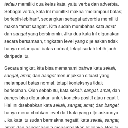
terlalu
memiliki dua kelas kata, yaitu verba dan adverbia.
Sebagai verba, kata ini memiliki makna “melampaui batas;
berlebih-lebihan”, sedangkan sebagai adverbia memiliki
makna “amat sangat”. Kita sudah membahas kata
amat
dan
sangat
yang bersinomin. Jika dua kata ini digunakan
secara bersamaan, tingkatan level yang dijelaskan tidak
hanya melampaui batas normal, tetapi sudah lebih jauh
daripada itu.
Secara singkat, kita bisa memahami bahwa kata
sekali,
sangat, amat,
dan
banget
menunjukkan situasi yang
melampaui batas normal, tetapi konteksnya tidak
berlebihan. Oleh sebab itu, kata
sekali, sangat, amat,
dan
banget
bisa digunakan untuk konteks positif atau negatif.
Hal ini disebabkan kata
sekali, sangat, amat,
dan
banget
hanya menambahkan level dari kata yang dijelaskannya.
Jika kata itu sudah bermakna negatif, kata
sekali, sangat,
amat,
dan
banget
hanya menambahkan levelnya. Begitu