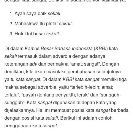
Ayah saya baik
sekali
.
Mahasiswa itu pintar
sekali
.
Hotel ini besar
sekali
.
Di dalam
Kamus Besar Bahasa Indonesia
(
KBBI
) kata
sekali
termasuk dalam adverbia dengan adanya
keterangan
adv
dan bermakna “amat; sangat”. Dengan
demikian, kita akan masuk ke pembahasan selanjutnya
yaitu kata
sangat
. Di dalam
KBBI
kata
sangat
memiliki tiga
makna sebagai adverbia, yaitu “terlebih-lebih; amat;
terlalu”, “payah (tentang penyakit); teruk” dan “sungguh-
sungguh”. Kata
sangat
digunakan di depan kata yang
dijelaskannya. Hal ini membuat posisi kata
sangat
berbeda
dengan posisi kata
sekali
. Berikut ini adalah contoh
penggunaan kata
sangat
.