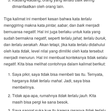
dimanfaatkan oleh orang lain.
Tiga kalimat ini memberi kesan bahwa kata
terlalu
menggiring makna kata
pintar, sabar
, dan
baik
menjadi
bernuansa negatif. Hal ini juga berlaku untuk kata yang
sudah bermakna negatif, seperti
terlalu jahat, terlalu buruk,
dan
terlalu serakah
. Akan tetapi, jika kata
terlalu
didahului
oleh kata
tidak
, level nilai yang dimiliki oleh kata tersebut
menjadi menurun. Hal ini membuat konteksnya tidak selalu
negatif. Kita bisa melihat contohnya dalam kalimat berikut:
Saya pikir, saya tidak bisa membeli tas itu. Ternyata,
harganya
tidak terlalu mahal
. Jadi, saya bisa
membelinya.
Tidak apa-apa, rumahnya
tidak terlalu jauh
. Kita
masih bisa pergi ke sana besok.
Saya sangat suka kue itu karena rasanya
tidak terlalu