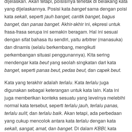
dijelaskan. Akan tetapi, poisisinya terletak di belakang kata
yang dijelaskannya. Posisi kata
banget
sama dengan poisi
kata
sekali
, seperti
jauh banget, cantik banget, bagus
banget
, dan
panas banget
. Akhir-akhir ini, ekpresi untuk
frasa-frasa serupa ini semakin beragam. Hal ini sesuai
dengan sifat bahasa itu sendiri, yaitu arbitrer (manasuka)
dan dinamis (selalu berkembang, mengikuti
perkembangan situasi penggunannya). Kita sering
mendengar kata
beut
yang seolah singkatan dari kata
banget
, seperti
panas beut, pedas beut,
dan
capek beut
.
Kata yang terakhir adalah
terlalu
. Kata
terlalu
juga
digunakan sebagai keterangan untuk kata lain. Kata ini
juga memberikan konteks sesuatu yang levelnya melebihi
normal kata tersebut, seperti
terlalu jauh, terlalu panas,
terlalu sulit,
dan
terlalu baik
. Akan tetapi, ada perbedaan
yang cukup mencolok antara kata
terlalu
dengan kata
sekali, sangat, amat,
dan
banget
. Di dalam
KBBI
, kata