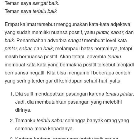
Teman saya
sangat baik
.
Teman saya
terlalu baik
Empat kalimat tersebut menggunakan kata-kata adjektiva
yang sudah memiliki nuansa positif, yaitu
pintar, sabar,
dan
baik
. Penambahan adverbia
sangat
membuat level kata
pintar, sabar,
dan
baik
, melampaui batas normalnya, tetapi
masih bernuansa positif. Akan tetapi, adverbia
terlalu
membuat kata-kata yang bermakna positif tersebut menjadi
bernuansa negatif. Kita bisa mengambil beberapa contoh
yang sering terdengar di kehidupan sehari-hari, yaitu:
Dia sulit mendapatkan pasangan karena
terlalu pintar
.
Jadi, dia membutuhkan pasangan yang melebihi
dirinya.
Temanku
terlalu sabar
sehingga banyak orang yang
semena-mena kepadanya.
Kadang-kadang, orang yang
terlalu baik
sering