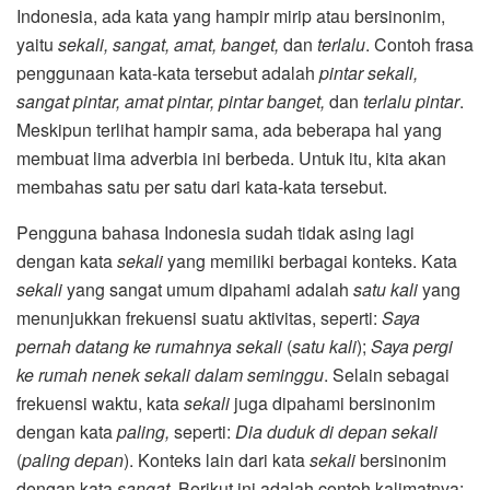
Indonesia, ada kata yang hampir mirip atau bersinonim,
yaitu
sekali, sangat, amat, banget,
dan
terlalu
. Contoh frasa
penggunaan kata-kata tersebut adalah
pintar sekali,
sangat pintar, amat pintar, pintar banget,
dan
terlalu pintar
.
Meskipun terlihat hampir sama, ada beberapa hal yang
membuat lima adverbia ini berbeda. Untuk itu, kita akan
membahas satu per satu dari kata-kata tersebut.
Pengguna bahasa Indonesia sudah tidak asing lagi
dengan kata
sekali
yang memiliki berbagai konteks. Kata
sekali
yang sangat umum dipahami adalah
satu kali
yang
menunjukkan frekuensi suatu aktivitas, seperti:
Saya
pernah datang ke rumahnya sekali
(
satu kali
);
Saya pergi
ke rumah nenek sekali dalam seminggu
. Selain sebagai
frekuensi waktu, kata
sekali
juga dipahami bersinonim
dengan kata
paling,
seperti:
Dia duduk di depan sekali
(
paling depan
). Konteks lain dari kata
sekali
bersinonim
dengan kata
sangat
. Berikut ini adalah contoh kalimatnya: