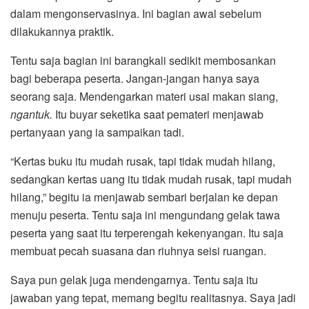
dalam mengonservasinya. Ini bagian awal sebelum
dilakukannya praktik.
Tentu saja bagian ini barangkali sedikit membosankan
bagi beberapa peserta. Jangan-jangan hanya saya
seorang saja. Mendengarkan materi usai makan siang,
ngantuk.
Itu buyar seketika saat pemateri menjawab
pertanyaan yang ia sampaikan tadi.
“Kertas buku itu mudah rusak, tapi tidak mudah hilang,
sedangkan kertas uang itu tidak mudah rusak, tapi mudah
hilang,” begitu ia menjawab sembari berjalan ke depan
menuju peserta. Tentu saja ini mengundang gelak tawa
peserta yang saat itu terperengah kekenyangan. Itu saja
membuat pecah suasana dan riuhnya seisi ruangan.
Saya pun gelak juga mendengarnya. Tentu saja itu
jawaban yang tepat, memang begitu realitasnya. Saya jadi