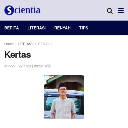
BERITA
LITERASI
RENYAH
TIPS
Home
LITERASI
RENYAH
Kertas
Minggu, 22/1/23 | 09:29 WIB