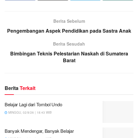
Berita Sebelum
Pengembangan Aspek Pendidikan pada Sastra Anak
Berita Sesudah
Bimbingan Teknis Pelestarian Naskah di Sumatera
Barat
Berita
Terkait
Belajar Lagi dari Tombol Undo
MINGGU, 02/8/26 | 18:43 WIB
Banyak Mendengar, Banyak Belajar