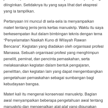
diinginkan. Setidaknya itu yang saya lihat dari ekspresi
yang ia tampilkan.
Pertanyaan ini muncul di sela-sela ia menyampaikan
materi tentang jenis-jenis kertas manuskrip. Waktu itu saya
berkesempatan ikut dalam bimbingan teknis dengan tema
“Penyelamatan Naskah Kuno di Wilayah Rawan
Bencana”. Kegiatan yang diadakan oleh organisasi profesi
Manassa. Sebuah organisasi profesi yang menghimpun
peneliti, peminat, dan pencinta pernaskahan, serta
melaksanakan kegiatan dalam bentuk pengajaran,
penelitian, dan kegiatan lain yang dapat mengembangkan
pengetahuan pernaskahan sebagai sumbangan bagi
kebudayaan bangsa.
Materi kali itu mengenai konservasi manuskrip. Bagian
awal menyampaikan beberapa pengetahuan awal tentang
manuskrip dan mengenalkan alat-alat yang digunakan