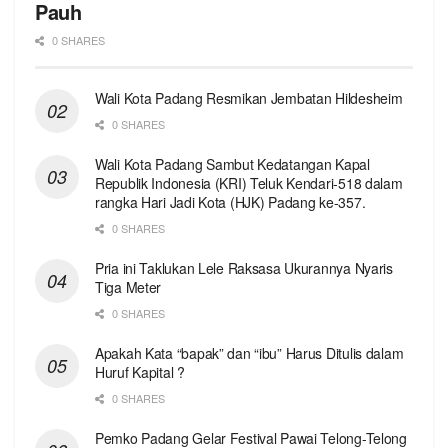
Pauh
0 SHARES
Wali Kota Padang Resmikan Jembatan Hildesheim
0 SHARES
Wali Kota Padang Sambut Kedatangan Kapal
Republik Indonesia (KRI) Teluk Kendari-518 dalam
rangka Hari Jadi Kota (HJK) Padang ke-357.
0 SHARES
Pria ini Taklukan Lele Raksasa Ukurannya Nyaris
Tiga Meter
0 SHARES
Apakah Kata “bapak” dan “ibu” Harus Ditulis dalam
Huruf Kapital ?
0 SHARES
Pemko Padang Gelar Festival Pawai Telong-Telong