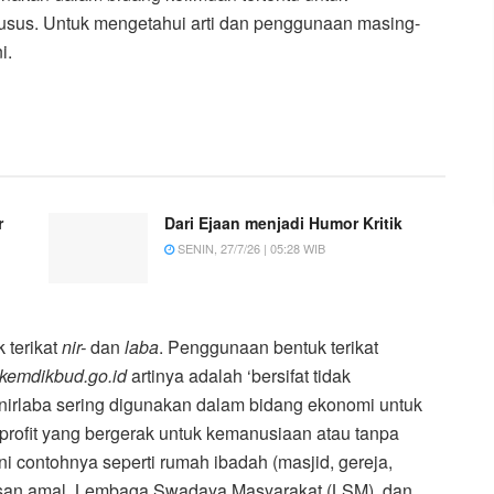
husus. Untuk mengetahui arti dan penggunaan masing-
i.
r
Dari Ejaan menjadi Humor Kritik
SENIN, 27/7/26 | 05:28 WIB
 terikat
nir-
dan
laba
. Penggunaan bentuk terikat
.kemdikbud.go.id
artinya adalah ‘bersifat tidak
irlaba sering digunakan dalam bidang ekonomi untuk
nprofit yang bergerak untuk kemanusiaan atau tanpa
i contohnya seperti rumah ibadah (masjid, gereja,
yayasan amal, Lembaga Swadaya Masyarakat (LSM), dan