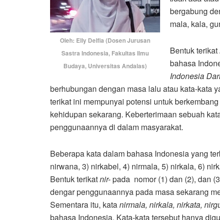
bergabung den
mala, kala, gu
Oleh: Elly Delfia (Dosen Jurusan
Bentuk terikat
Sastra Indonesia, Fakultas Ilmu
bahasa Indone
Budaya, Universitas Andalas)
Indonesia Dar
berhubungan dengan masa lalu atau kata-kata ya
terikat ini mempunyai potensi untuk berkembang
kehidupan sekarang. Keberterimaan sebuah kata 
penggunaannya di dalam masyarakat.
Beberapa kata dalam bahasa Indonesia yang terb
nirwana, 3) nirkabel, 4) nirmala, 5) nirkala, 6) ni
Bentuk terikat
nir-
pada nomor (1) dan (2), dan (3
dengar penggunaannya pada masa sekarang mesk
Sementara itu, kata
nirmala,
nirkala, nirkata, nir
bahasa Indonesia. Kata-kata tersebut hanya dig