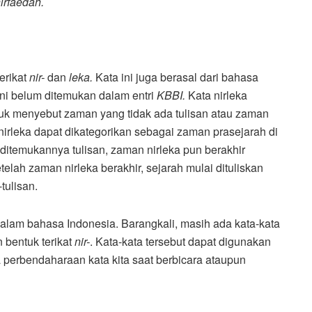
irfaedah.
erikat
nir-
dan
leka.
Kata ini juga berasal dari bahasa
 ini belum ditemukan dalam entri
KBBI.
Kata nirleka
uk menyebut zaman yang tidak ada tulisan atau zaman
irleka dapat dikategorikan sebagai zaman prasejarah di
itemukannya tulisan, zaman nirleka pun berakhir
telah zaman nirleka berakhir, sejarah mulai dituliskan
tulisan.
alam bahasa Indonesia. Barangkali, masih ada kata-kata
bentuk terikat
nir-
. Kata-kata tersebut dapat digunakan
a perbendaharaan kata kita saat berbicara ataupun