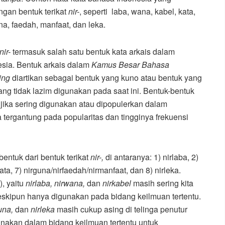
gan bentuk terikat
nir-
, seperti laba, wana, kabel, kata,
na, faedah, manfaat, dan leka.
nir-
termasuk salah satu bentuk kata arkais dalam
sia. Bentuk arkais dalam
Kamus Besar Bahasa
ing
diartikan sebagai bentuk yang kuno atau bentuk yang
ng tidak lazim digunakan pada saat ini. Bentuk-bentuk
 jika sering digunakan atau dipopulerkan dalam
tergantung pada popularitas dan tingginya frekuensi
entuk dari bentuk terikat
nir-,
di antaranya: 1) nirlaba, 2)
rkata, 7) nirguna/nirfaedah/nirmanfaat, dan 8) nirleka.
), yaitu
nirlaba, nirwana,
dan
nirkabel
masih sering kita
ipun hanya digunakan pada bidang keilmuan tertentu.
guna,
dan
nirleka
masih cukup asing di telinga penutur
unakan dalam bidang keilmuan tertentu untuk