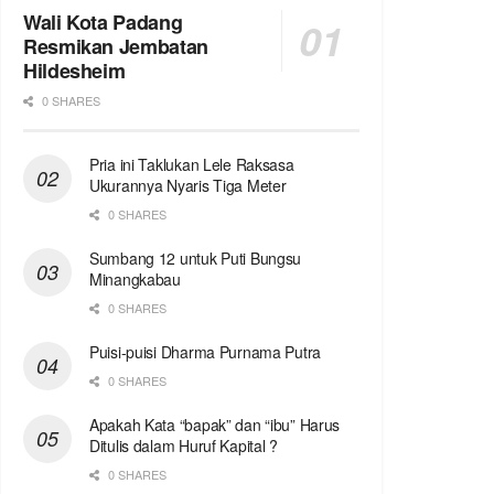
Wali Kota Padang
Resmikan Jembatan
Hildesheim
0 SHARES
Pria ini Taklukan Lele Raksasa
Ukurannya Nyaris Tiga Meter
0 SHARES
Sumbang 12 untuk Puti Bungsu
Minangkabau
0 SHARES
Puisi-puisi Dharma Purnama Putra
0 SHARES
Apakah Kata “bapak” dan “ibu” Harus
Ditulis dalam Huruf Kapital ?
0 SHARES