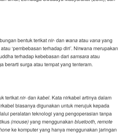
abungan bentuk terikat
nir-
dan
wana
atau
vana
yang
i’ atau ‘pembebasan terhadap diri’. Nirwana merupakan
t Buddha terhadap kebebasan dari
samsara
atau
a berarti surga atau tempat yang tenteram.
k terikat
nir-
dan
kabel
. Kata nirkabel artinya dalam
irkabel biasanya digunakan untuk merujuk kepada
alui peralatan teknologi yang pengoperasian tanpa
etikus
(mouse)
yang menggunakan
bluetooth, remote
hone
ke komputer yang hanya menggunakan jaringan