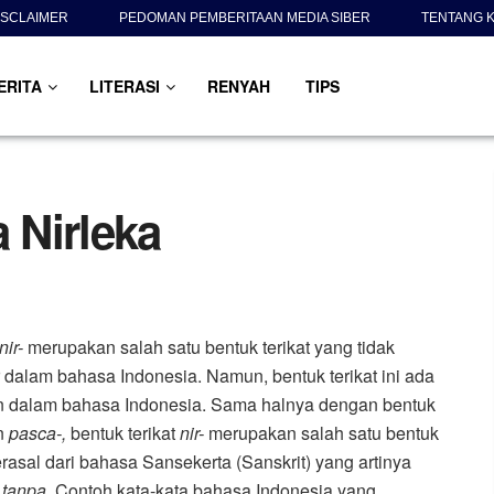
ISCLAIMER
PEDOMAN PEMBERITAAN MEDIA SIBER
TENTANG K
ERITA
LITERASI
RENYAH
TIPS
 Nirleka
nir-
merupakan salah satu bentuk terikat yang tidak
r dalam bahasa Indonesia. Namun, bentuk terikat ini ada
n dalam bahasa Indonesia. Sama halnya dengan bentuk
n
pasca-,
bentuk terikat
nir-
merupakan salah satu bentuk
erasal dari bahasa Sansekerta (Sanskrit) yang artinya
u
tanpa
. Contoh kata-kata bahasa Indonesia yang