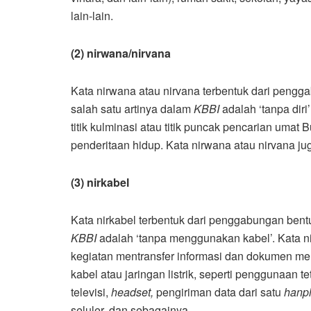
lain-lain.
(2) nirwana/nirvana
Kata nirwana atau nirvana terbentuk dari pengg
salah satu artinya dalam
KBBI
adalah ‘tanpa dir
titik kulminasi atau titik puncak pencarian uma
penderitaan hidup. Kata nirwana atau nirvana jug
(3) nirkabel
Kata nirkabel terbentuk dari penggabungan bentu
KBBI
adalah ‘tanpa menggunakan kabel’. Kata n
kegiatan mentransfer informasi dan dokumen mel
kabel atau jaringan listrik, seperti penggunaan t
televisi,
headset,
pengiriman data dari satu
hanp
seluler, dan sebagainya.