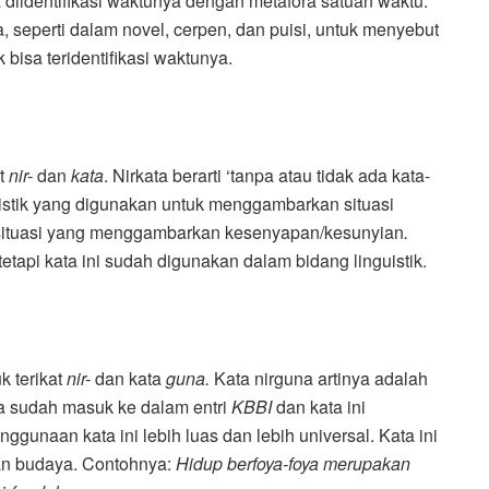
a diidentifikasi waktunya dengan metafora satuan waktu.
, seperti dalam novel, cerpen, dan puisi, untuk menyebut
bisa teridentifikasi waktunya.
at
nir-
dan
kata
. Nirkata berarti ‘tanpa atau tidak ada kata-
guistik yang digunakan untuk menggambarkan situasi
au situasi yang menggambarkan kesenyapan/kesunyian
.
tetapi kata ini sudah digunakan dalam bidang linguistik.
k terikat
nir-
dan kata
guna.
Kata nirguna artinya adalah
na sudah masuk ke dalam entri
KBBI
dan kata ini
nggunaan kata ini lebih luas dan lebih universal. Kata ini
dan budaya. Contohnya:
Hidup berfoya-foya merupakan