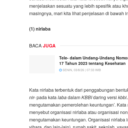
menjelaskan sesuatu yang lebih spesifik atau k
masingnya, mari kita lihat penjelasan di bawah in
(1) nirlaba
BACA
JUGA
Tele- dalam Undang-Undang Nomo
17 Tahun 2023 tentang Kesehatan
SENIN, 03/8/26 | 07:33 WIB
Kata nirlaba terbentuk dari penggabungan bentuk
nir-
pada kata
laba
dalam
KBBI
daring versi
kbbi
mengutamakan pemerolehan keuntungan’. Kata n
menyebut organisasi nirlaba atau organisasi no
mengutamakan keuntungan. Organisasi nirlaba in
vihara, dan lain-lain), rumah sakit, sekolah, 