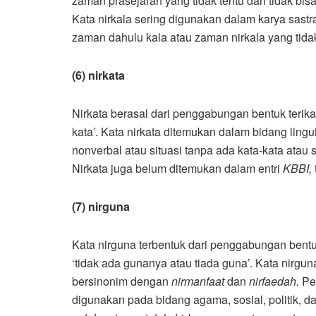
zaman prasejarah yang tidak tentu dan tidak bis
Kata nirkala sering digunakan dalam karya sastra
zaman dahulu kala atau zaman nirkala yang tidak 
(6) nirkata
Nirkata berasal dari penggabungan bentuk terik
kata’. Kata nirkata ditemukan dalam bidang lin
nonverbal atau situasi tanpa ada kata-kata at
Nirkata juga belum ditemukan dalam entri
KBBI,
(7) nirguna
Kata nirguna terbentuk dari penggabungan bentu
‘tidak ada gunanya atau tiada guna’. Kata nirgu
bersinonim dengan
nirmanfaat
dan
nirfaedah.
Pe
digunakan pada bidang agama, sosial, politik, 