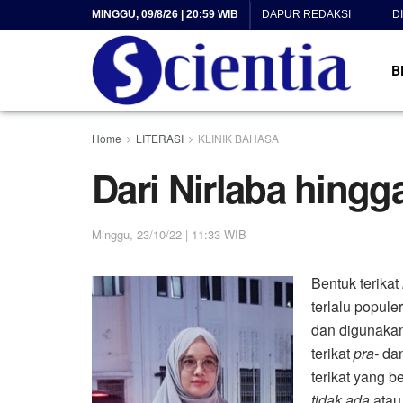
MINGGU, 09/8/26 | 20:59 WIB
DAPUR REDAKSI
D
B
Home
LITERASI
KLINIK BAHASA
Dari Nirlaba hingga
Minggu, 23/10/22 | 11:33 WIB
Bentuk terikat
terlalu popule
dan digunaka
terikat
pra-
da
terikat yang b
tidak ada
ata