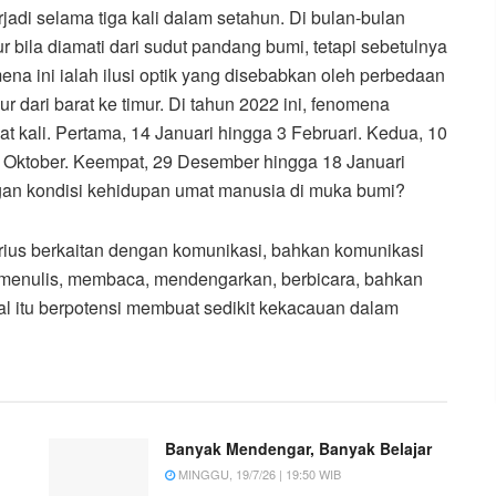
adi selama tiga kali dalam setahun. Di bulan-bulan
r bila diamati dari sudut pandang bumi, tetapi sebetulnya
ena ini ialah ilusi optik yang disebabkan oleh perbedaan
 dari barat ke timur. Di tahun 2022 ini, fenomena
t kali. Pertama, 14 Januari hingga 3 Februari. Kedua, 10
2 Oktober. Keempat, 29 Desember hingga 18 Januari
gan kondisi kehidupan umat manusia di muka bumi?
ius berkaitan dengan komunikasi, bahkan komunikasi
 menulis, membaca, mendengarkan, berbicara, bahkan
al itu berpotensi membuat sedikit kekacauan dalam
Banyak Mendengar, Banyak Belajar
MINGGU, 19/7/26 | 19:50 WIB