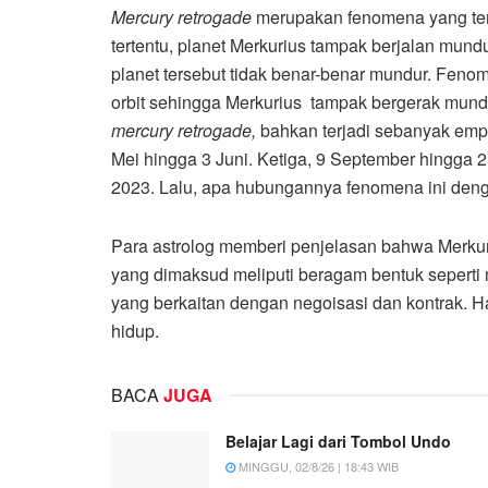
Mercury retrogade
merupakan fenomena yang terj
tertentu, planet Merkurius tampak berjalan mundu
planet tersebut tidak benar-benar mundur. Fenom
orbit sehingga Merkurius tampak bergerak mundur
mercury retrogade,
bahkan terjadi sebanyak empa
Mei hingga 3 Juni. Ketiga, 9 September hingga 
2023. Lalu, apa hubungannya fenomena ini den
Para astrolog memberi penjelasan bahwa Merkur
yang dimaksud meliputi beragam bentuk seperti
yang berkaitan dengan negoisasi dan kontrak. H
hidup.
BACA
JUGA
Belajar Lagi dari Tombol Undo
MINGGU, 02/8/26 | 18:43 WIB