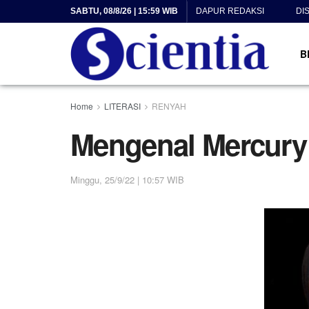
SABTU, 08/8/26 | 15:59 WIB
DAPUR REDAKSI
DI
B
Home
LITERASI
RENYAH
Mengenal Mercury
Minggu, 25/9/22 | 10:57 WIB