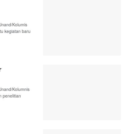
 Unand/Kolumis
tu kegiatan baru
r
 Unand/Kolumnis
 penelitian