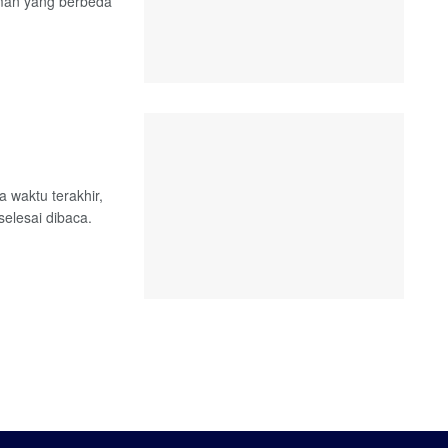
man yang berbeda
waktu terakhir,
elesai dibaca.