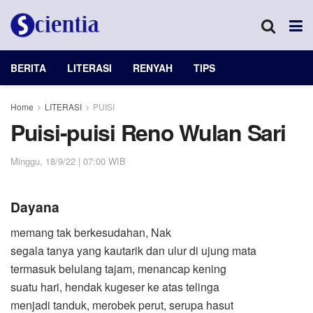
BERITA
LITERASI
RENYAH
TIPS
Home
LITERASI
PUISI
Puisi-puisi Reno Wulan Sari
Minggu, 18/9/22 | 07:00 WIB
Dayana
memang tak berkesudahan, Nak
segala tanya yang kautarik dan ulur di ujung mata
termasuk belulang tajam, menancap kening
suatu hari, hendak kugeser ke atas telinga
menjadi tanduk, merobek perut, serupa hasut