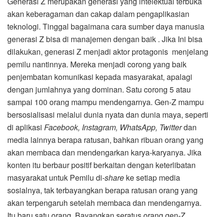
Generasi Z merupakan generasi yang intelektual terbuka
akan keberagaman dan cakap dalam pengaplikasian
teknologi. Tinggal bagaimana cara sumber daya manusia
generasi Z bisa di manajemen dengan baik . Jika Ini bisa
dilakukan, generasi Z menjadi aktor protagonis menjelang
pemilu nantinnya. Mereka menjadi corong yang baik
penjembatan komunikasi kepada masyarakat, apalagi
dengan jumlahnya yang dominan. Satu corong 5 atau
sampai 100 orang mampu mendengarnya. Gen-Z mampu
bersosialisasi melalui dunia nyata dan dunia maya, seperti
di aplikasi
Facebook, Instagram, WhatsApp, Twitter
dan
media lainnya berapa ratusan, bahkan ribuan orang yang
akan membaca dan mendengarkan karya-karyanya. Jika
konten itu berbaur positif berkaitan dengan keterlibatan
masyarakat untuk Pemilu di-
share
ke setiap media
sosialnya, tak terbayangkan berapa ratusan orang yang
akan terpengaruh setelah membaca dan mendengarnya.
Itu baru satu orang. Bayangkan seratus orang gen-Z