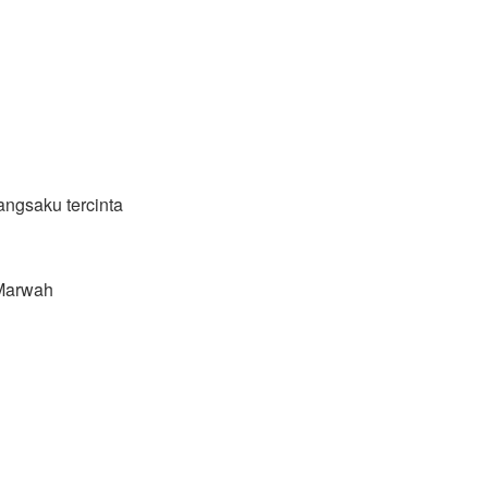
ngsaku tercinta
 Marwah