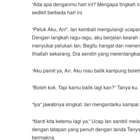
“Ada apa denganmu hari ini? Mengapa tingkah mu
sedikit berbeda hari ini.
“Peluk Aku, An!”. Ian kembali mengulangi ucapann
Dengan langkah ragu-ragu, aku berjalan kearah Ia
menyukai pelukan Ian. Begitu hangat dan menena
lihatlah sekarang. Dia sendiri yang merentangka
“Aku pamit ya, An. Aku mau balik kampung bole
“Boleh kok. Tapi kamu balik lagi kan?” Tanya ku.
“Iya” jawabnya singkat. Ian mengantarku sampa
“Nanti kita ketemu lagi ya.” Ucap Ian sambil mel
dengan tatapan yang penuh dengan tanda Tanya,
bermakna.