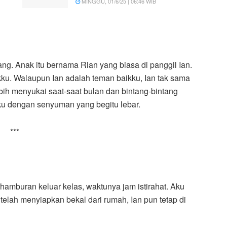
MINGGU, 01/6/25 | 06:46 WIB
ang. Anak itu bernama Rian yang biasa di panggil Ian.
ku. Walaupun Ian adalah teman baikku, Ian tak sama
bih menyukai saat-saat bulan dan bintang-bintang
sku dengan senyuman yang begitu lebar.
***
hamburan keluar kelas, waktunya jam istirahat. Aku
elah menyiapkan bekal dari rumah, Ian pun tetap di