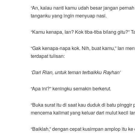
“An, kalau nanti kamu udah besar jangan pernah l
tanganku yang ingin menyuap nasi.
“Kamu kenapa, Ian? Kok tiba-tiba bilang gitu?” 
“Gak kenapa-napa kok. Nih, buat kamu,” Ian me
terdapat tulisan:
‘Dari Rian, untuk teman terbaikku Rayhan’
“Apa ini?” keningku semakin berkerut.
“Buka surat itu di saat kau duduk di batu pinggir 
mencerna kalimat yang keluar dari mulut kecil Ia
“Baiklah,” dengan cepat kusimpan amplop itu k