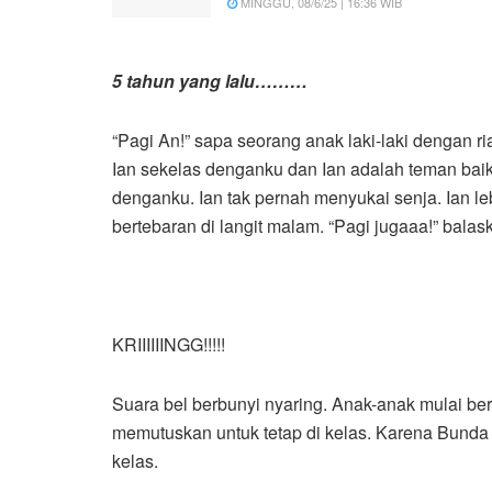
MINGGU, 08/6/25 | 16:36 WIB
5 tahun yang lalu………
“Pagi An!” sapa seorang anak laki-laki dengan ri
Ian sekelas denganku dan Ian adalah teman baik
denganku. Ian tak pernah menyukai senja. Ian le
bertebaran di langit malam. “Pagi jugaaa!” bala
KRIIIIIINGG!!!!!
Suara bel berbunyi nyaring. Anak-anak mulai ber
memutuskan untuk tetap di kelas. Karena Bunda t
kelas.