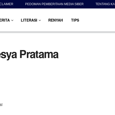
SCLAIMER
PEDOMAN PEMBERITAAN MEDIA SIBER
TENTANG KA
ERITA
LITERASI
RENYAH
TIPS
esya Pratama
ai