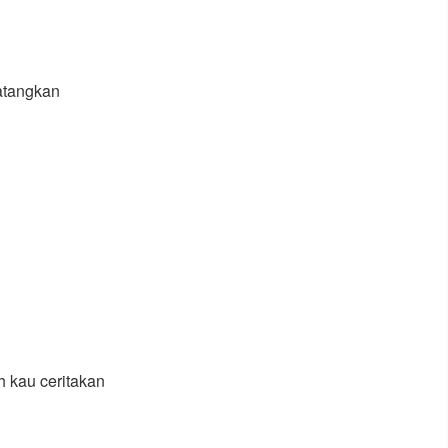
atangkan
h kau ceritakan