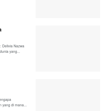
a
: Delivia Nazwa
dunia yang...
mengapa
n yang di mana...