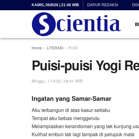
KAMIS, 06/8/26 | 21:46 WIB
DAPUR REDAKSI
DI
B
Home
LITERASI
PUISI
Puisi-puisi Yogi R
Minggu, 17/4/22 | 08:41 WIB
Ingatan yang Samar-Samar
Aku terbangun di atas kasur setiaku
Tempat aku bebas menggerutu
Melampiaskan kerandoman yang tak kunjung us
Kulihat embun tak lagi tampak di pelupuk mata