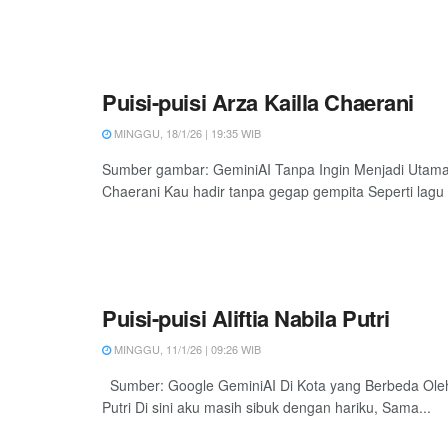
Puisi-puisi Arza Kailla Chaerani
MINGGU, 18/1/26 | 19:35 WIB
Sumber gambar: GeminiAI Tanpa Ingin Menjadi Utama 
Chaerani Kau hadir tanpa gegap gempita Seperti lagu 
Puisi-puisi Aliftia Nabila Putri
MINGGU, 11/1/26 | 09:26 WIB
Sumber: Google GeminiAI Di Kota yang Berbeda Oleh: 
Putri Di sini aku masih sibuk dengan hariku, Sama...