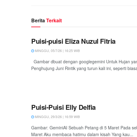
Berita
Terkait
Puisi-puisi Eliza Nuzul Fitria
MINGGU, 05/7/26 | 16:25 WIB
Gambar dbuat dengan googlegemini Untuk Hujan yan
Penghujung Juni Rintik yang turun kali ini, seperti bias
Puisi-Puisi Elly Delfia
MINGGU, 29/3/26 | 16:59 WIB
Gambar: GeminiAI Sebuah Petang di 5 Maret Pada se
Maret Aku membaca hatimu dalam kisah Yang kau...