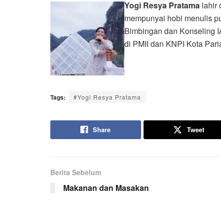
Yogi Resya Pratama
lahir
mempunyai hobi menulis pui
Bimbingan dan Konseling IAI
di PMII dan KNPI Kota Par
Tags:
#Yogi Resya Pratama
Share
Tweet
Berita Sebelum
Makanan dan Masakan