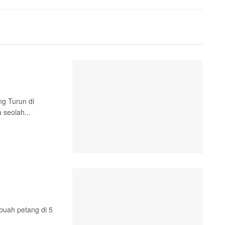
g Turun di
a seolah...
buah petang di 5