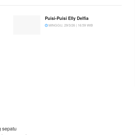
Puisi-Puisi Elly Delfia
MINGGU, 29/3/26 | 16:59 WIB
 sepatu