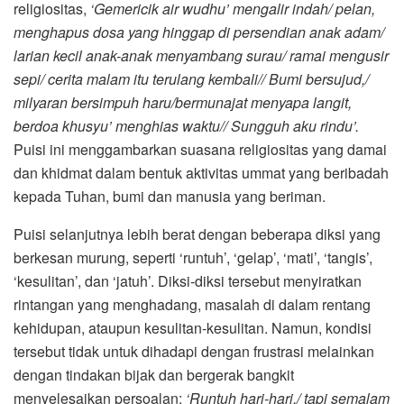
religiositas,
‘
Gemericik air wudhu’ mengalir indah
/
pelan,
menghapus dosa yang hinggap di persendian anak adam
/
larian kecil anak-anak menyambang surau
/
ramai mengusir
sepi
/
cerita malam itu terulang kembali
//
Bumi bersujud,
/
milyaran bersimpuh haru
/
bermunajat menyapa langit,
berdoa khusyu’ menghias waktu
//
Sungguh aku rindu
’.
Puisi ini menggambarkan suasana religiositas yang damai
dan khidmat dalam bentuk aktivitas ummat yang beribadah
kepada Tuhan, bumi dan manusia yang beriman.
Puisi selanjutnya lebih berat dengan beberapa diksi yang
berkesan murung, seperti ‘runtuh’, ‘gelap’, ‘mati’, ‘tangis’,
‘kesulitan’, dan ‘jatuh’. Diksi-diksi tersebut menyiratkan
rintangan yang menghadang, masalah di dalam rentang
kehidupan, ataupun kesulitan-kesulitan. Namun, kondisi
tersebut tidak untuk dihadapi dengan frustrasi melainkan
dengan tindakan bijak dan bergerak bangkit
menyelesaikan persoalan:
‘
Runtuh hari-hari,/ tapi semalam