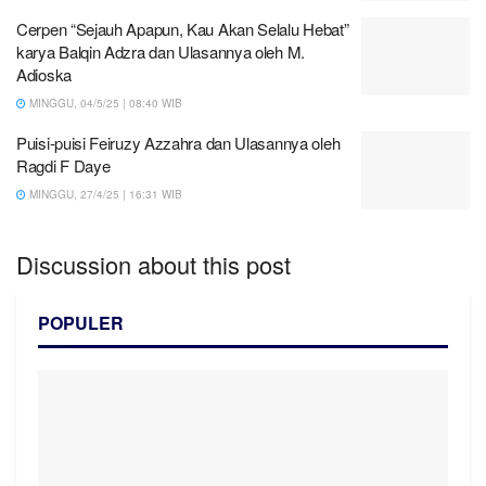
Cerpen “Sejauh Apapun, Kau Akan Selalu Hebat”
karya Balqin Adzra dan Ulasannya oleh M.
Adioska
MINGGU, 04/5/25 | 08:40 WIB
Puisi-puisi Feiruzy Azzahra dan Ulasannya oleh
Ragdi F Daye
MINGGU, 27/4/25 | 16:31 WIB
Discussion about this post
POPULER