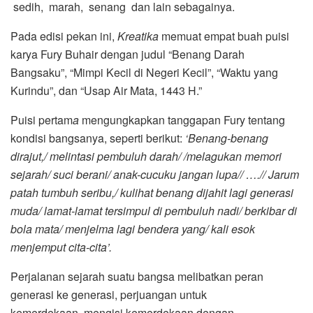
sedih, marah, senang dan lain sebagainya.
Pada edisi pekan ini,
Kreatika
memuat empat buah puisi
karya Fury Buhair dengan judul “Benang Darah
Bangsaku”, “Mimpi Kecil di Negeri Kecil”, “Waktu yang
Kurindu”, dan “Usap Air Mata, 1443 H.”
Puisi pertam
a
mengungkapkan tanggapan Fury tentang
kondisi bangsanya, seperti berikut:
‘
Benang-benang
dirajut,/ melintasi pembuluh darah/ /melagukan memori
sejarah/ suci berani/ anak-cucuku jangan lupa
// ….//
Jarum
patah tumbuh seribu,/ kulihat benang dijahit lagi generasi
muda/ lamat-lamat tersimpul di pembuluh nadi/ berkibar di
bola mata/ menjelma lagi bendera yang/ kali esok
menjemput cita-cita’.
Perjalanan sejarah suatu bangsa melibatkan peran
generasi ke generasi, perjuangan untuk
kemerdekaan, mengisi kemerdekaan dengan