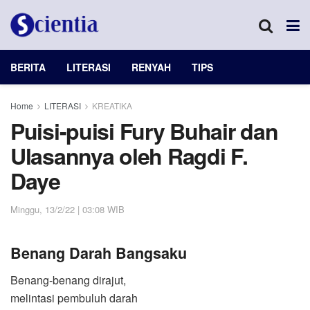
BERITA
LITERASI
RENYAH
TIPS
Home
LITERASI
KREATIKA
Puisi-puisi Fury Buhair dan
Ulasannya oleh Ragdi F.
Daye
Minggu, 13/2/22 | 03:08 WIB
Benang Darah Bangsaku
Benang-benang dirajut,
melintasi pembuluh darah