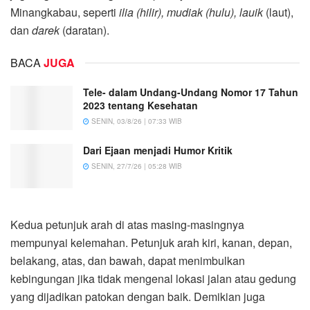
Minangkabau, seperti
ilia (hilir), mudiak (hulu), lauik
(laut),
dan
darek
(daratan).
BACA
JUGA
Tele- dalam Undang-Undang Nomor 17 Tahun
2023 tentang Kesehatan
SENIN, 03/8/26 | 07:33 WIB
Dari Ejaan menjadi Humor Kritik
SENIN, 27/7/26 | 05:28 WIB
Kedua petunjuk arah di atas masing-masingnya
mempunyai kelemahan. Petunjuk arah kiri, kanan, depan,
belakang, atas, dan bawah, dapat menimbulkan
kebingungan jika tidak mengenal lokasi jalan atau gedung
yang dijadikan patokan dengan baik. Demikian juga