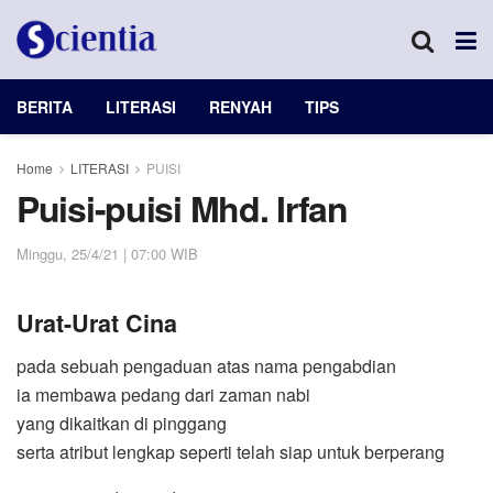
BERITA
LITERASI
RENYAH
TIPS
Home
LITERASI
PUISI
Puisi-puisi Mhd. Irfan
Minggu, 25/4/21 | 07:00 WIB
Urat-Urat Cina
pada sebuah pengaduan atas nama pengabdian
ia membawa pedang dari zaman nabi
yang dikaitkan di pinggang
serta atribut lengkap seperti telah siap untuk berperang