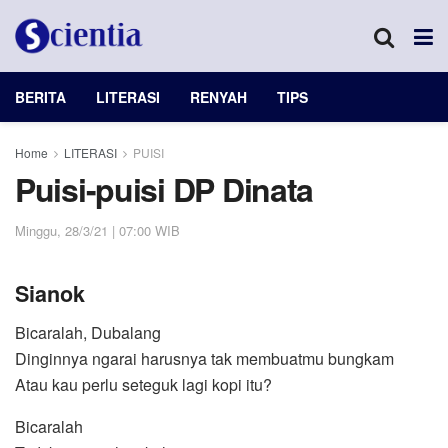
BERITA
LITERASI
RENYAH
TIPS
Home
LITERASI
PUISI
Puisi-puisi DP Dinata
Minggu, 28/3/21 | 07:00 WIB
Sianok
Bicaralah, Dubalang
Dinginnya ngarai harusnya tak membuatmu bungkam
Atau kau perlu seteguk lagi kopi itu?
Bicaralah