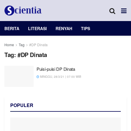
BERITA
LITERASI
RENYAH
TIPS
Home
Tag
#DP Dinata
Tag:
#DP Dinata
Puisi-puisi DP Dinata
MINGGU, 28/3/21 | 07:00 WIB
POPULER