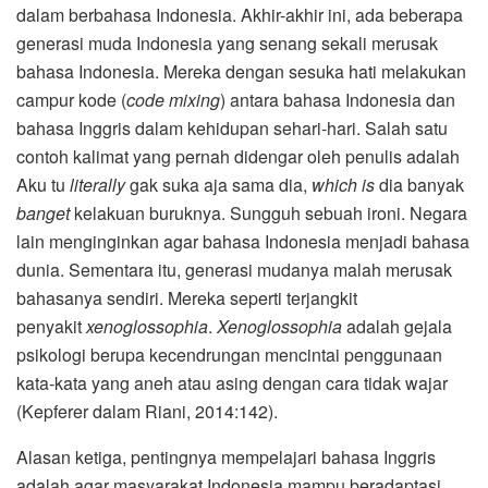
dalam berbahasa Indonesia. Akhir-akhir ini, ada beberapa
generasi muda Indonesia yang senang sekali merusak
bahasa Indonesia. Mereka dengan sesuka hati melakukan
campur kode (
code mixing
) antara bahasa Indonesia dan
bahasa Inggris dalam kehidupan sehari-hari. Salah satu
contoh kalimat yang pernah didengar oleh penulis adalah
Aku tu
literally
gak suka aja sama dia,
which is
dia banyak
banget
kelakuan buruknya. Sungguh sebuah ironi. Negara
lain menginginkan agar bahasa Indonesia menjadi bahasa
dunia. Sementara itu, generasi mudanya malah merusak
bahasanya sendiri. Mereka seperti terjangkit
penyakit
xenoglossophia
.
Xenoglossophia
adalah gejala
psikologi berupa kecendrungan mencintai penggunaan
kata-kata yang aneh atau asing dengan cara tidak wajar
(Kepferer dalam Riani, 2014:142).
Alasan ketiga, pentingnya mempelajari bahasa Inggris
adalah agar masyarakat Indonesia mampu beradaptasi