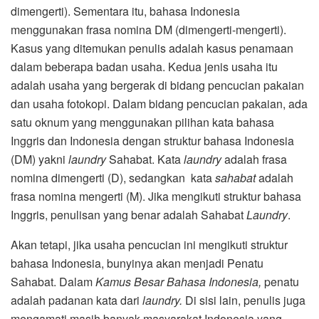
dimengerti). Sementara itu, bahasa Indonesia
menggunakan frasa nomina DM (dimengerti-mengerti).
Kasus yang ditemukan penulis adalah kasus penamaan
dalam beberapa badan usaha. Kedua jenis usaha itu
adalah usaha yang bergerak di bidang pencucian pakaian
dan usaha fotokopi. Dalam bidang pencucian pakaian, ada
satu oknum yang menggunakan pilihan kata bahasa
Inggris dan Indonesia dengan struktur bahasa Indonesia
(DM) yakni
laundry
Sahabat. Kata
laundry
adalah frasa
nomina dimengerti (D), sedangkan kata
sahabat
adalah
frasa nomina mengerti (M). Jika mengikuti struktur bahasa
Inggris, penulisan yang benar adalah Sahabat
Laundry
.
Akan tetapi, jika usaha pencucian ini mengikuti struktur
bahasa Indonesia, bunyinya akan menjadi Penatu
Sahabat. Dalam
Kamus Besar Bahasa Indonesia,
penatu
adalah padanan kata dari
laundry.
Di sisi lain, penulis juga
mengamati masih banyak masyarakat Indonesia yang