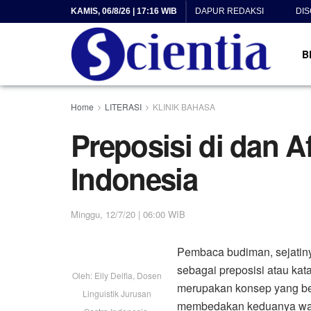
KAMIS, 06/8/26 | 17:16 WIB
DAPUR REDAKSI
DI
B
Home
LITERASI
KLINIK BAHASA
Preposisi di dan A
Indonesia
Minggu, 12/7/20 | 06:00 WIB
Pembaca budiman, sejatin
sebagai preposisi atau ka
Oleh: Elly Delfia, Dosen
merupakan konsep yang be
Linguistik Jurusan
membedakan keduanya wala