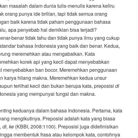
an masalah dalam dunia tulis-menulis karena keliru
 orang punya ide brilian, tapi tidak semua orang
gan baik karena tidak paham penggunaan bahasa
lu, apa penyebab hal demikian bisa terjadi?
ar-benar tidak tahu dan tidak punya ilmu yang cukup
 standar bahasa Indonesia yang baik dan benar. Kedua,
nderung meremehkan atau mengabaikan. Kata
emehkan korek api yang kecil dapat menyebabkan
at menyebabkan ban bocor. Meremehkan penggunaan
n karya hilang makna. Meremehkan kedua unsur
upun terlihat kecil dan bukan berupa kata, preposisi
di
ndonesia yang mempunyai fungsi dan makna.
i penting keduanya dalam bahasa Indonesia. Pertama, kata
a yang mengikutinya. Preposisi adalah kata yang biasa
 di, ke
(KBBI, 2008:1100). Preposisi juga didefinisikan
ehingga membentuk frasa atau kelompok kata, contohnya