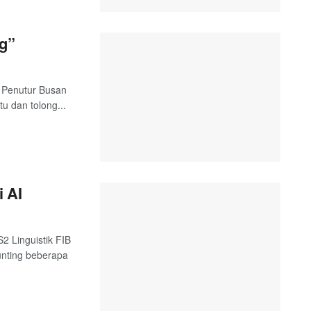
ng”
 Penutur Busan
tu dan tolong...
 AI
2 Linguistik FIB
unting beberapa