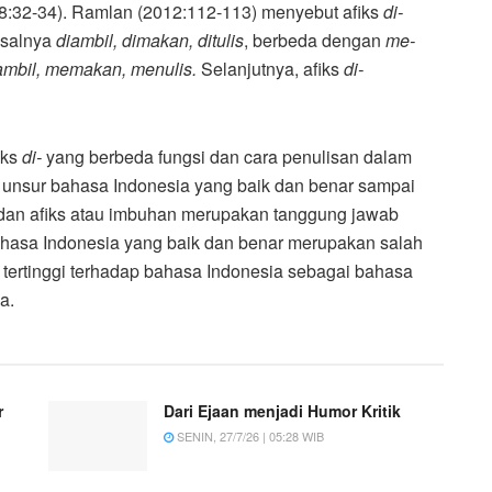
8:32-34). Ramlan (2012:112-113) menyebut afiks
di-
isalnya
diambil, dimakan, ditulis
, berbeda dengan
me-
mbil, memakan, menulis.
Selanjutnya, afiks
di-
iks
di-
yang berbeda fungsi dan cara penulisan dalam
n unsur bahasa Indonesia yang baik dan benar sampai
an dan afiks atau imbuhan merupakan tanggung jawab
asa Indonesia yang baik dan benar merupakan salah
n tertinggi terhadap bahasa Indonesia sebagai bahasa
a.
r
Dari Ejaan menjadi Humor Kritik
SENIN, 27/7/26 | 05:28 WIB