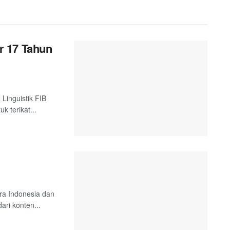
r 17 Tahun
 Linguistik FIB
k terikat...
tra Indonesia dan
ari konten...