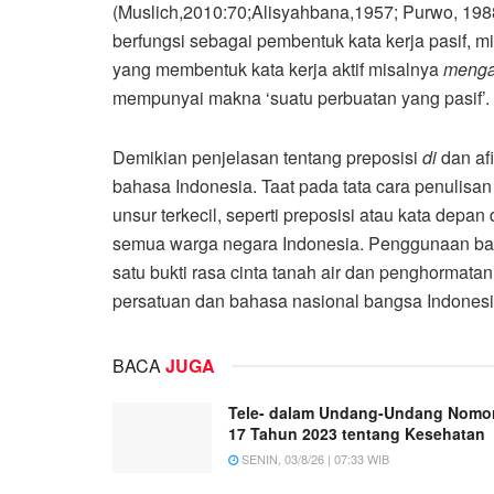
(Muslich,2010:70;Alisyahbana,1957; Purwo, 198
berfungsi sebagai pembentuk kata kerja pasif, m
yang membentuk kata kerja aktif misalnya
menga
mempunyai makna ‘suatu perbuatan yang pasif’.
Demikian penjelasan tentang preposisi
di
dan af
bahasa Indonesia. Taat pada tata cara penulisa
unsur terkecil, seperti preposisi atau kata dep
semua warga negara Indonesia. Penggunaan bah
satu bukti rasa cinta tanah air dan penghormata
persatuan dan bahasa nasional bangsa Indonesi
BACA
JUGA
Tele- dalam Undang-Undang Nomo
17 Tahun 2023 tentang Kesehatan
SENIN, 03/8/26 | 07:33 WIB