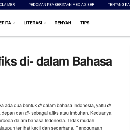
SCLAIMER
PEDOMAN PEMBERITAAN MEDIA SIBER
TENTANG KA
ERITA
LITERASI
RENYAH
TIPS
fiks di- dalam Bahasa
ya ada dua bentuk
di
dalam bahasa Indonesia, yaitu
di
ta depan dan
di-
sebagai afiks atau imbuhan. Keduanya
rbeda dalam bahasa Indonesia. Tidak mudah
upun terlihat kecil dan sederhana. Penggunaan