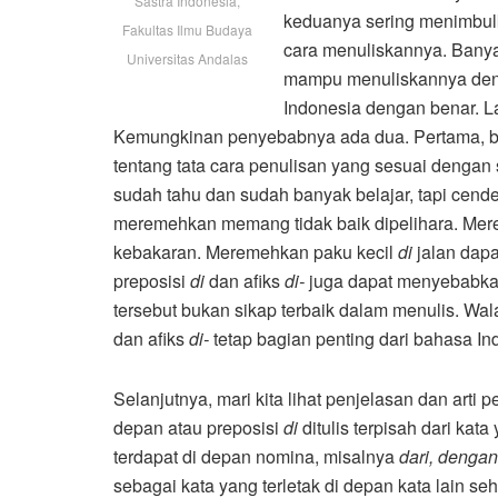
Sastra Indonesia,
keduanya sering menimbulk
Fakultas Ilmu Budaya
cara menuliskannya. Banyak
Universitas Andalas
mampu menuliskannya den
Indonesia dengan benar. La
Kemungkinan penyebabnya ada dua. Pertama, ben
tentang tata cara penulisan yang sesuai dengan
sudah tahu dan sudah banyak belajar, tapi ce
meremehkan memang tidak baik dipelihara. Mer
kebakaran. Meremehkan paku kecil
di
jalan dap
preposisi
di
dan afiks
di-
juga dapat menyebabka
tersebut bukan sikap terbaik dalam menulis. Wala
dan afiks
di-
tetap bagian penting dari bahasa I
Selanjutnya, mari kita lihat penjelasan dan art
depan atau preposisi
di
ditulis terpisah dari kat
terdapat di depan nomina, misalnya
dari, dengan,
sebagai kata yang terletak di depan kata lain s