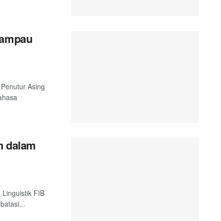
 Lampau
 Penutur Asing
Bahasa
ah dalam
 Linguistik FIB
batasi...