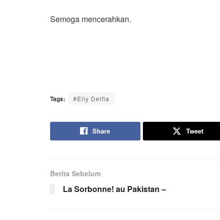
Semoga mencerahkan.
Tags:
#Elly Delfia
Share
Tweet
Berita Sebelum
La Sorbonne! au Pakistan –