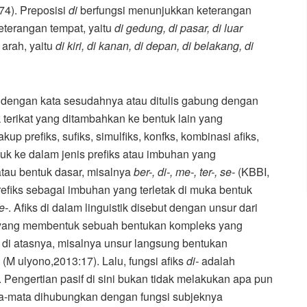
74). Preposisi
di
berfungsi menunjukkan keterangan
terangan tempat, yaitu
di gedung, di pasar, di luar
arah, yaitu
di kiri, di kanan, di depan, di belakang, di
si dengan kata sesudahnya atau ditulis gabung dengan
 terikat yang ditambahkan ke bentuk lain yang
 prefiks, sufiks, simulfiks, konfks, kombinasi afiks,
uk ke dalam jenis prefiks atau imbuhan yang
tau bentuk dasar, misalnya
ber-, di-, me-, ter-, se-
(KBBI,
efiks sebagai imbuhan yang terletak di muka bentuk
se-
. Afiks di dalam linguistik disebut dengan unsur dari
) yang membentuk sebuah bentukan kompleks yang
di atasnya, misalnya unsur langsung bentukan
h
(M ulyono,2013:17). Lalu, fungsi afiks
di-
adalah
 Pengertian pasif di sini bukan tidak melakukan apa pun
mata-mata dihubungkan dengan fungsi subjeknya