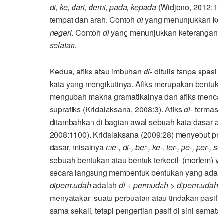
di, ke, dari, demi, pada, kepada
(Widjono, 2012:1
tempat dan arah. Contoh
di
yang menunjukkan ke
negeri.
Contoh
di
yang menunjukkan keterangan 
selatan.
Kedua, afiks atau imbuhan
di-
ditulis tanpa spa
kata yang mengikutinya. Afiks merupakan bentuk
mengubah makna gramatikalnya dan afiks mencakup
suprafiks (Kridalaksana, 2008:3). Afiks
di-
termas
ditambahkan di bagian awal sebuah kata dasar a
2008:1100). Kridalaksana (2009:28) menyebut pr
dasar, misalnya
me-, di-, ber-, ke-, ter-, pe-, per-, 
sebuah bentukan atau bentuk terkecil (morfem
secara langsung membentuk bentukan yang ada 
dipermudah
adalah
di + permudah > dipermuda
menyatakan suatu perbuatan atau tindakan pasif.
sama sekali, tetapi pengertian pasif di sini se