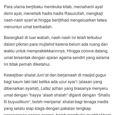
Para ulama berjibaku membuka kitab, memahami ayat
demi ayat, menelisik hadis-hadis Rasulullah, mengkaji
nash-nash syari’at hingga berijtihad mengeluarkan fatwa
menuntun umat beribadah.
Barangkali di luar wabah, nash-nash ini telah terkubur
dalam pikiran para mujtahid karena belum ada ruang dan
waktu untuk mempraktekkannnya. Hingga corona datang,
umat tersentak dengan ajaran agama sendiri yang selama
ini tidak pernah diketahui.
Kewajiban shalat Jum’at dan berjamaah di masjid gugur
bagi kaum laki-laki ketika ada uzur syar’i (alasan yang
dibenarkan syariat), Lafaz azhan yang biasanya menyeru
umat dengan “hayya ‘alash shalah” diganti dengan “Shallu
fii buyuutikum”, boleh menjama’ shalat bagi tenaga medis
yang selalu siap siaga dengan pakaian lengkap
penanganan pasien corona, boleh membuka mushhaf bagi