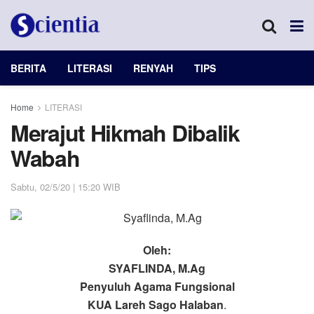
BERITA
LITERASI
RENYAH
TIPS
Home
LITERASI
Merajut Hikmah Dibalik
Wabah
Sabtu, 02/5/20 | 15:20 WIB
Oleh:
SYAFLINDA, M.Ag
Penyuluh Agama Fungsional
KUA Lareh Sago Halaban
.