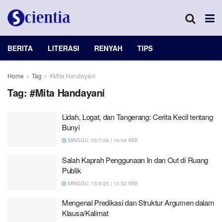
BERITA
LITERASI
RENYAH
TIPS
Home
Tag
#Mita Handayani
Tag:
#Mita Handayani
Lidah, Logat, dan Tangerang: Cerita Kecil tentang
Bunyi
MINGGU, 05/7/26 | 16:04 WIB
Salah Kaprah Penggunaan In dan Out di Ruang
Publik
MINGGU, 15/6/25 | 10:52 WIB
Mengenal Predikasi dan Struktur Argumen dalam
Klausa/Kalimat