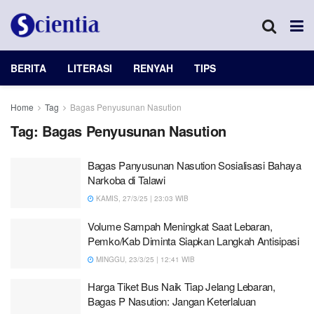
BERITA
LITERASI
RENYAH
TIPS
Home
Tag
Bagas Penyusunan Nasution
Tag:
Bagas Penyusunan Nasution
Bagas Panyusunan Nasution Sosialisasi Bahaya
Narkoba di Talawi
KAMIS, 27/3/25 | 23:03 WIB
Volume Sampah Meningkat Saat Lebaran,
Pemko/Kab Diminta Siapkan Langkah Antisipasi
MINGGU, 23/3/25 | 12:41 WIB
Harga Tiket Bus Naik Tiap Jelang Lebaran,
Bagas P Nasution: Jangan Keterlaluan