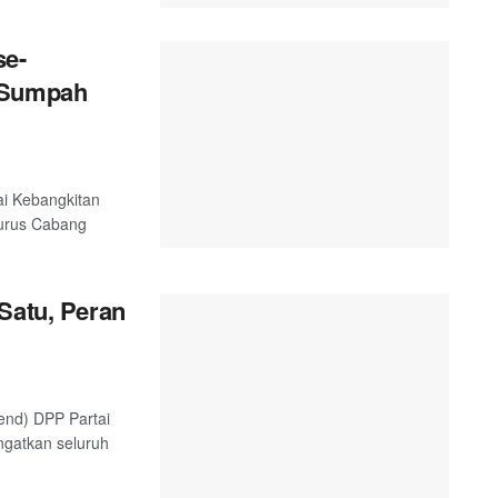
se-
n Sumpah
ai Kebangkitan
gurus Cabang
Satu, Peran
end) DPP Partai
ngatkan seluruh