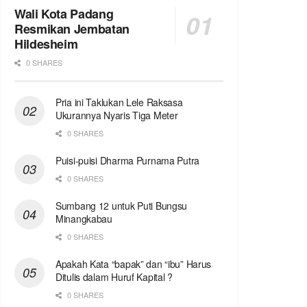
Wali Kota Padang
Resmikan Jembatan
Hildesheim
0 SHARES
Pria ini Taklukan Lele Raksasa
Ukurannya Nyaris Tiga Meter
0 SHARES
Puisi-puisi Dharma Purnama Putra
0 SHARES
Sumbang 12 untuk Puti Bungsu
Minangkabau
0 SHARES
Apakah Kata “bapak” dan “ibu” Harus
Ditulis dalam Huruf Kapital ?
0 SHARES