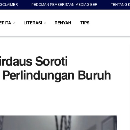
ISCLAIMER
PEDOMAN PEMBERITAAN MEDIA SIBER
TENTANG K
ERITA
LITERASI
RENYAH
TIPS
irdaus Soroti
 Perlindungan Buruh