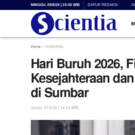
MINGGU, 09/8/26 | 19:40 WIB
DAPUR REDAKSI
D
B
Home
NASIONAL
Hari Buruh 2026, F
Kesejahteraan dan
di Sumbar
Jumat, 01/5/26 | 14:14 WIB