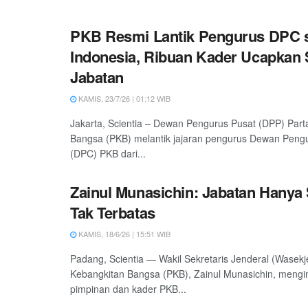
PKB Resmi Lantik Pengurus DPC 
Indonesia, Ribuan Kader Ucapka
Jabatan
KAMIS, 23/7/26 | 01:12 WIB
Jakarta, Scientia – Dewan Pengurus Pusat (DPP) Part
Bangsa (PKB) melantik jajaran pengurus Dewan Pen
(DPC) PKB dari...
Zainul Munasichin: Jabatan Hanya 
Tak Terbatas
KAMIS, 18/6/26 | 15:51 WIB
Padang, Scientia — Wakil Sekretaris Jenderal (Wasekj
Kebangkitan Bangsa (PKB), Zainul Munasichin, mengi
pimpinan dan kader PKB...