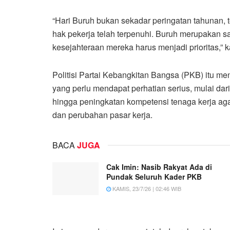
“Hari Buruh bukan sekadar peringatan tahunan,
hak pekerja telah terpenuhi. Buruh merupakan 
kesejahteraan mereka harus menjadi prioritas,” k
Politisi Partai Kebangkitan Bangsa (PKB) itu me
yang perlu mendapat perhatian serius, mulai dari
hingga peningkatan kompetensi tenaga kerja ag
dan perubahan pasar kerja.
BACA
JUGA
Cak Imin: Nasib Rakyat Ada di
Pundak Seluruh Kader PKB
KAMIS, 23/7/26 | 02:46 WIB