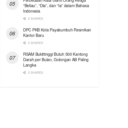
Perbedaan Kata Ganti Orang Ketiga
“Beliau”, “Dia”, dan “Ia” dalam Bahasa
Indonesia
0 SHARES
DPC PKB Kota Payakumbuh Resmikan
Kantor Baru
0 SHARES
RSAM Bukittinggi Butuh 500 Kantong
Darah per Bulan, Golongan AB Paling
Langka
0 SHARES