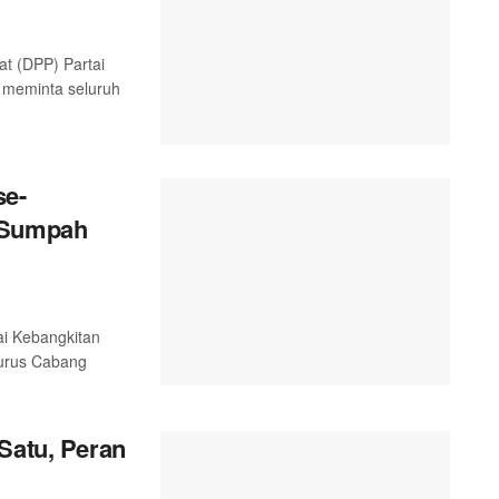
t (DPP) Partai
 meminta seluruh
se-
n Sumpah
ai Kebangkitan
gurus Cabang
Satu, Peran