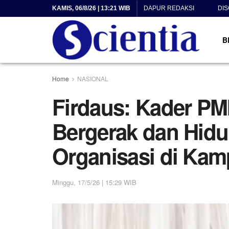
KAMIS, 06/8/26 | 13:21 WIB
DAPUR REDAKSI
DI
B
Home
NASIONAL
Firdaus: Kader PMI
Bergerak dan Hid
Organisasi di Ka
Minggu, 17/5/26 | 15:29 WIB