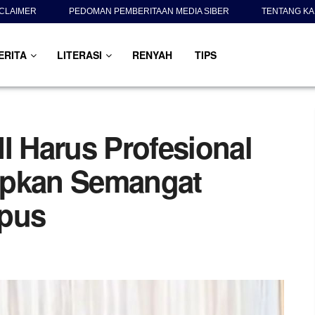
SCLAIMER
PEDOMAN PEMBERITAAN MEDIA SIBER
TENTANG KA
ERITA
LITERASI
RENYAH
TIPS
I Harus Profesional
upkan Semangat
mpus