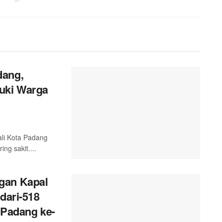
dang,
uki Warga
ali Kota Padang
g sakit....
gan Kapal
dari-518
 Padang ke-