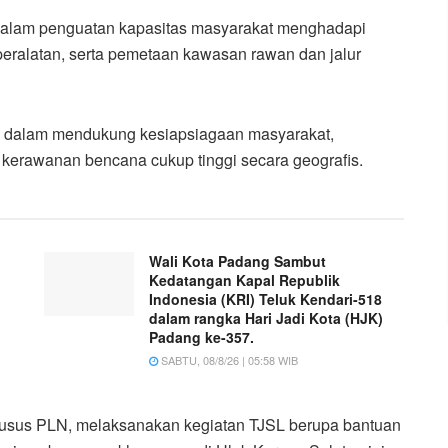
dalam penguatan kapasitas masyarakat menghadapi
peralatan, serta pemetaan kawasan rawan dan jalur
LN dalam mendukung kesiapsiagaan masyarakat,
 kerawanan bencana cukup tinggi secara geografis.
Wali Kota Padang Sambut
Kedatangan Kapal Republik
Indonesia (KRI) Teluk Kendari-518
dalam rangka Hari Jadi Kota (HJK)
Padang ke-357.
SABTU, 08/8/26 | 05:58 WIB
rkhusus PLN, melaksanakan kegiatan TJSL berupa bantuan