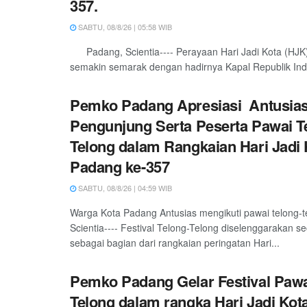
357.
SABTU, 08/8/26 | 05:58 WIB
Padang, Scientia---- Perayaan Hari Jadi Kota (HJK
semakin semarak dengan hadirnya Kapal Republik Indo
Pemko Padang Apresiasi Antusia
Pengunjung Serta Peserta Pawai T
Telong dalam Rangkaian Hari Jadi 
Padang ke-357
SABTU, 08/8/26 | 04:59 WIB
Warga Kota Padang Antusias mengikuti pawai telong-
Scientia---- Festival Telong-Telong diselenggarakan s
sebagai bagian dari rangkaian peringatan Hari...
Pemko Padang Gelar Festival Pawa
Telong dalam rangka Hari Jadi Kot