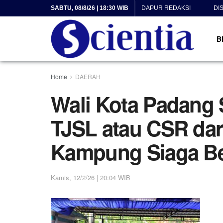
SABTU, 08/8/26 | 18:30 WIB
DAPUR REDAKSI
DI
B
Home
DAERAH
Wali Kota Padang
TJSL atau CSR dari
Kampung Siaga B
Kamis, 12/2/26 | 20:04 WIB