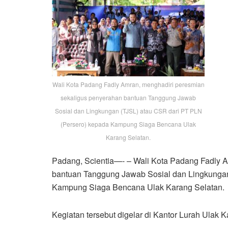
Wali Kota Padang Fadly Amran, menghadiri peresmian
sekaligus penyerahan bantuan Tanggung Jawab
Sosial dan Lingkungan (TJSL) atau CSR dari PT PLN
(Persero) kepada Kampung Siaga Bencana Ulak
Karang Selatan.
Padang, Scientia—- – Wali Kota Padang Fadly 
bantuan Tanggung Jawab Sosial dan Lingkungan
Kampung Siaga Bencana Ulak Karang Selatan.
Kegiatan tersebut digelar di Kantor Lurah Ulak 