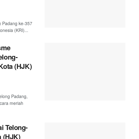
) Padang ke-357
nesia (KRI)...
sme
elong-
Kota (HJK)
telong Padang,
ecara meriah
i Telong-
a (HJK)