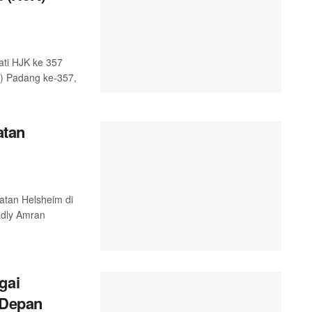
ati HJK ke 357
K) Padang ke-357,
atan
atan Helsheim di
adly Amran
gai
 Depan