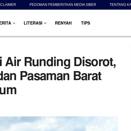
SCLAIMER
PEDOMAN PEMBERITAAN MEDIA SIBER
TENTANG K
ERITA
LITERASI
RENYAH
TIPS
i Air Runding Disorot,
dan Pasaman Barat
kum