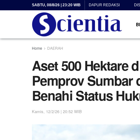
SABTU, 08/8/26 | 23:20 WIB
DAPUR REDAKSI
DI
B
Home
DAERAH
Aset 500 Hektare d
Pemprov Sumbar 
Benahi Status Hu
Kamis, 12/2/26 | 20:52 WIB