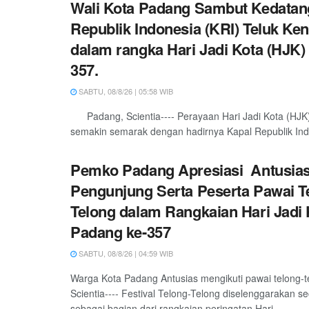
Wali Kota Padang Sambut Kedatan
Republik Indonesia (KRI) Teluk Ken
dalam rangka Hari Jadi Kota (HJK)
357.
SABTU, 08/8/26 | 05:58 WIB
Padang, Scientia---- Perayaan Hari Jadi Kota (HJK
semakin semarak dengan hadirnya Kapal Republik Indo
Pemko Padang Apresiasi Antusia
Pengunjung Serta Peserta Pawai T
Telong dalam Rangkaian Hari Jadi 
Padang ke-357
SABTU, 08/8/26 | 04:59 WIB
Warga Kota Padang Antusias mengikuti pawai telong-
Scientia---- Festival Telong-Telong diselenggarakan s
sebagai bagian dari rangkaian peringatan Hari...