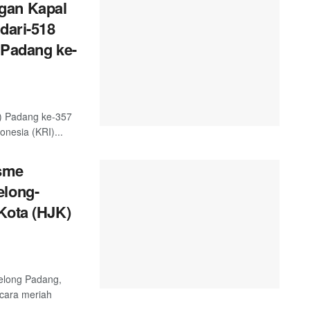
gan Kapal
dari-518
 Padang ke-
) Padang ke-357
nesia (KRI)...
sme
elong-
Kota (HJK)
telong Padang,
ecara meriah