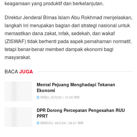
keagamaan yang produktif dan berkelanjutan.
Direktur Jenderal Bimas Islam Abu Rokhmad menjelaskan,
langkah ini merupakan bagian dari strategi nasional untuk
memastikan dana zakat, infak, sedekah, dan wakaf
(ZISWAF) tidak berhenti pada aspek pemahaman normatif,
tetapi benar-benar memberi dampak ekonomi bagi
masyarakat.
BACA
JUGA
Mental Pejuang Menghadapi Tekanan
Ekonomi
RABU, 20/5/26 | 10:09 WIB
DPR Dorong Percepatan Pengesahan RUU
PPRT
MINGGU, 08/3/26 | 08:27 WIB