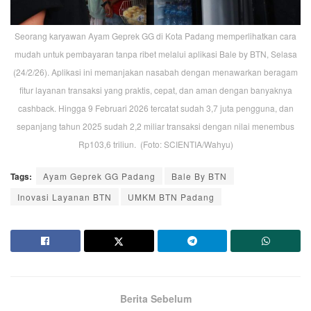
Seorang karyawan Ayam Geprek GG di Kota Padang memperlihatkan cara
mudah untuk pembayaran tanpa ribet melalui aplikasi Bale by BTN, Selasa
(24/2/26). Aplikasi ini memanjakan nasabah dengan menawarkan beragam
fitur layanan transaksi yang praktis, cepat, dan aman dengan banyaknya
cashback. Hingga 9 Februari 2026 tercatat sudah 3,7 juta pengguna, dan
sepanjang tahun 2025 sudah 2,2 miliar transaksi dengan nilai menembus
Rp103,6 triliun. (Foto: SCIENTIA/Wahyu)
Tags:
Ayam Geprek GG Padang
Bale By BTN
Inovasi Layanan BTN
UMKM BTN Padang
Berita Sebelum