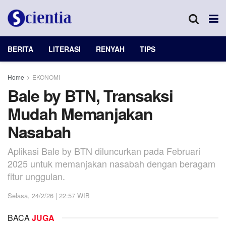
BERITA
LITERASI
RENYAH
TIPS
Home
EKONOMI
Bale by BTN, Transaksi
Mudah Memanjakan
Nasabah
Aplikasi Bale by BTN diluncurkan pada Februari
2025 untuk memanjakan nasabah dengan beragam
fitur unggulan.
Selasa, 24/2/26 | 22:57 WIB
BACA
JUGA