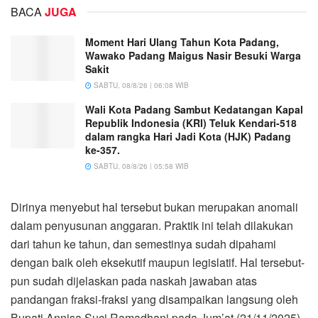
BACA
JUGA
Moment Hari Ulang Tahun Kota Padang,
Wawako Padang Maigus Nasir Besuki Warga
Sakit
SABTU, 08/8/26 | 06:08 WIB
Wali Kota Padang Sambut Kedatangan Kapal
Republik Indonesia (KRI) Teluk Kendari-518
dalam rangka Hari Jadi Kota (HJK) Padang
ke-357.
SABTU, 08/8/26 | 05:58 WIB
Dirinya menyebut hal tersebut bukan merupakan anomali
dalam penyusunan anggaran. Praktik ini telah dilakukan
dari tahun ke tahun, dan semestinya sudah dipahami
dengan baik oleh eksekutif maupun legislatif. Hal tersebut-
pun sudah dijelaskan pada naskah jawaban atas
pandangan fraksi-fraksi yang disampaikan langsung oleh
Bupati Annisa Suci Ramadhani pada Jum’at (21/11/2025).