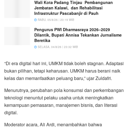
Wali Kota Padang Tinjau Pembangunan
Jembatan Kalawi, dan Rehabilitasi
Infrastruktur Pascabanjir di Pauh
RABU, 05/8/26 | 20:19 WIB
Pengurus PWI Dharmasraya 2026–2029
Dilantik, Bupati Annisa Tekankan Jurnalisme
Beretika
SELASA, 04/8/26 | 23:32 WIB
“Di era digital hari ini, UMKM tidak boleh stagnan. Adaptasi
bukan pilihan, tetapi keharusan. UMKM harus berani naik
kelas dan memanfaatkan peluang baru,” ujar Zuldafri.
Menurutnya, perubahan pola konsumsi dan perkembangan
teknologi menuntut pelaku usaha untuk meningkatkan
kemampuan pemasaran, manajemen bisnis, dan literasi
digital.
Moderator acara, Ali Ardi, menambahkan bahwa