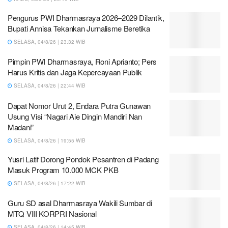
Pengurus PWI Dharmasraya 2026–2029 Dilantik,
Bupati Annisa Tekankan Jurnalisme Beretika
SELASA, 04/8/26 | 23:32 WIB
Pimpin PWI Dharmasraya, Roni Aprianto; Pers
Harus Kritis dan Jaga Kepercayaan Publik
SELASA, 04/8/26 | 22:44 WIB
Dapat Nomor Urut 2, Endara Putra Gunawan
Usung Visi “Nagari Aie Dingin Mandiri Nan
Madani”
SELASA, 04/8/26 | 19:55 WIB
Yusri Latif Dorong Pondok Pesantren di Padang
Masuk Program 10.000 MCK PKB
SELASA, 04/8/26 | 17:22 WIB
Guru SD asal Dharmasraya Wakili Sumbar di
MTQ VIII KORPRI Nasional
SELASA, 04/8/26 | 14:45 WIB